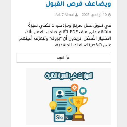
ويضاعف فرص القبول
10 نوفمبر، 2025
Arb7 Almal
في سوق عمل سريع ومزدحم، لا تكفي سيرةٌ
منسّقة على ملف PDF لتُقنع صاحب العمل بأنك
الاختيار الأفضل. يريدون أن “يروك” وتتعرّف أعينهم
على شخصيتك، لغتك الجسدية،...
اقرأ المزيد