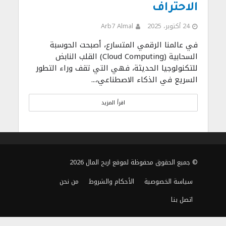
الاحتراف
24 أكتوبر، 2025
Arb7 Almal
في عالمنا الرقمي المتسارع، أصبحت الحوسبة
السحابية (Cloud Computing) القلب النابض
للتكنولوجيا الحديثة، فهي التي تقف وراء التطور
السريع في الذكاء الاصطناعي،...
اقرأ المزيد
© جميع الحقوق محفوظة لموقع اربح المال 2026
سياسة الخصوصية
الأحكام والشروط
من نحن
اتصل بنا