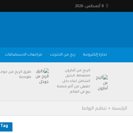
8 أغسطس، 2026
تجارة إلكترونية
ربح من الانترنت
مراجعات الاستضافات
الربح من أمازون
طرق الربح من جوج
Amazon: الدليل
Google
الشامل لبناء دخل
حقيقي من أكبر منصة
بيع في العالم
الرئيسية
»
تنظيم الروابط
Tag - تنظيم الروابط