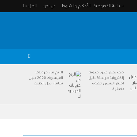
سياسة الخصوصية
الأحكام والشروط
من نحن
اتصل بنا
كيف تختار فكرة مدونة
الربح من جروبات
إلكترونية مربحة؟ دليل
الفيسبوك 2026 دليل
اختيار النيتش خطوة
شامل بكل الطرق
بخطوة