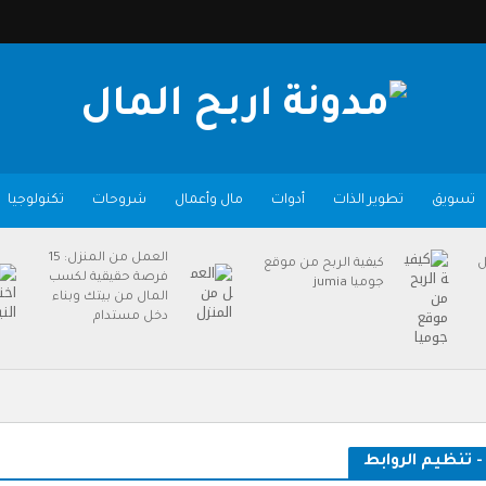
تسويق
تطوير الذات
أدوات
مال وأعمال
شروحات
تكنولوجيا
العمل من المنزل: 15
ل
كيفية الربح من موقع
فرصة حقيقية لكسب
جوميا jumia
المال من بيتك وبناء
دخل مستدام