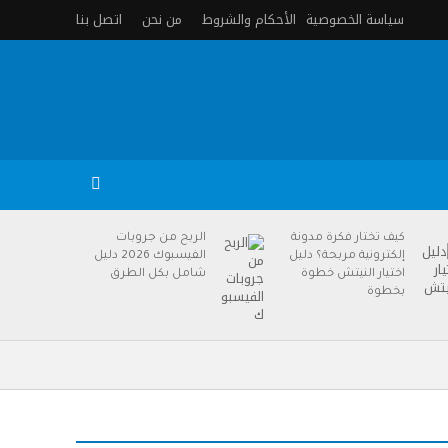
سياسة الخصوصية
الأحكام والشروط
من نحن
اتصل بنا
كيف تختار فكرة مدونة
الربح من جروبات
إلكترونية مربحة؟ دليل
الفيسبوك 2026 دليل
اختيار النيتش خطوة
شامل بكل الطرق
بخطوة