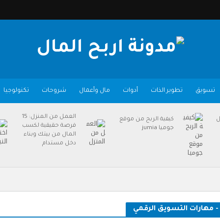
تسويق
تطوير الذات
أدوات
مال وأعمال
شروحات
تكنولوجيا
العمل من المنزل: 15
ل
كيفية الربح من موقع
فرصة حقيقية لكسب
جوميا jumia
المال من بيتك وبناء
دخل مستدام