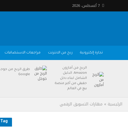
7 أغسطس، 2026
تجارة إلكترونية
ربح من الانترنت
مراجعات الاستضافات
الربح من أمازون
طرق الربح من جوج
Amazon: الدليل
Google
الشامل لبناء دخل
حقيقي من أكبر منصة
بيع في العالم
الرئيسية
»
مهارات التسويق الرقمي
Tag - مهارات التسويق الرقمي