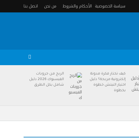
سياسة الخصوصية
الأحكام والشروط
من نحن
اتصل بنا
كيف تختار فكرة مدونة
الربح من جروبات
إلكترونية مربحة؟ دليل
الفيسبوك 2026 دليل
اختيار النيتش خطوة
شامل بكل الطرق
بخطوة