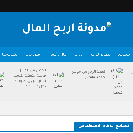
تسويق
تطوير الذات
أدوات
مال وأعمال
شروحات
تكنولوجيا
العمل من المنزل: 15
ل
كيفية الربح من موقع
فرصة حقيقية لكسب
جوميا jumia
المال من بيتك وبناء
دخل مستدام