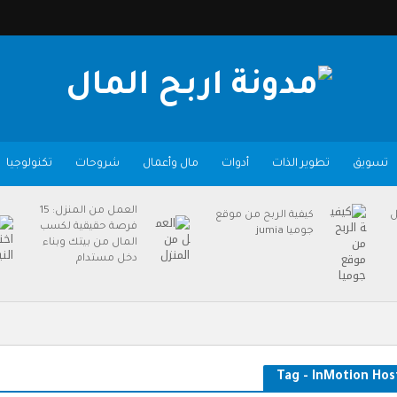
تسويق
تطوير الذات
أدوات
مال وأعمال
شروحات
تكنولوجيا
العمل من المنزل: 15
ل
كيفية الربح من موقع
فرصة حقيقية لكسب
جوميا jumia
المال من بيتك وبناء
دخل مستدام
Tag - InMotion Hos