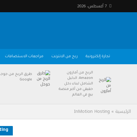
7 أغسطس، 2026
تجارة إلكترونية
ربح من الانترنت
مراجعات الاستضافات
الربح من أمازون
طرق الربح من جوج
Amazon: الدليل
Google
الشامل لبناء دخل
حقيقي من أكبر منصة
بيع في العالم
الرئيسية
»
InMotion Hosting
ting