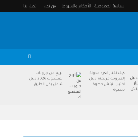
سياسة الخصوصية
الأحكام والشروط
من نحن
اتصل بنا
كيف تختار فكرة مدونة
الربح من جروبات
إلكترونية مربحة؟ دليل
الفيسبوك 2026 دليل
اختيار النيتش خطوة
شامل بكل الطرق
بخطوة