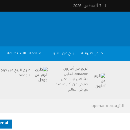
7 أغسطس، 2026
تجارة إلكترونية
ربح من الانترنت
مراجعات الاستضافات
الربح من أمازون
طرق الربح من جوج
Amazon: الدليل
Google
الشامل لبناء دخل
حقيقي من أكبر منصة
بيع في العالم
الرئيسية
»
openai
enai