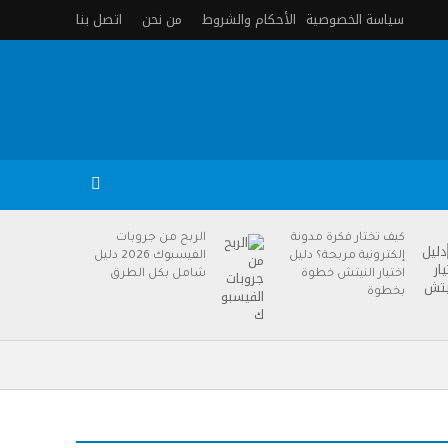
سياسة الخصوصية
الأحكام والشروط
من نحن
اتصل بنا
كيف تختار فكرة مدونة
الربح من جروبات
إلكترونية مربحة؟ دليل
الفيسبوك 2026 دليل
اختيار النيتش خطوة
شامل بكل الطرق
بخطوة