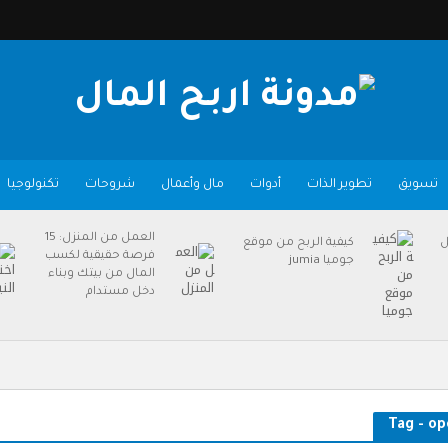
تسويق
تطوير الذات
أدوات
مال وأعمال
شروحات
تكنولوجيا
العمل من المنزل: 15
ل
كيفية الربح من موقع
فرصة حقيقية لكسب
جوميا jumia
المال من بيتك وبناء
دخل مستدام
Tag - op