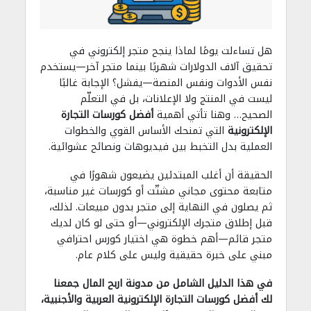
هل تساءلت يومًا لماذا ينجح متجر إلكتروني في
تحقيق آلاف الدولارات شهريًا بينما متجر آخر—يستخدم
نفس الأدوات ونفس المنصة—يفشل؟ الإجابة غالبًا
ليست في المنتج ولا الإعلانات، بل في التعلّم
الصحيح… وهنا تأتي أهمية
أفضل كورسات التجارة
الإلكترونية
التي تمنحك الأساس القوي والخطوات
العملية بدل التخبط بين فيديوهات ونصائح عشوائية.
الحقيقة أن أغلب المبتدئين يضيعون شهورًا في
متابعة محتوى مجاني مشتّت أو كورسات غير مناسبة،
ثم يصلون في النهاية إلى متجر بدون مبيعات. لذلك،
قبل إطلاق متجرك الإلكتروني—أو حتى لو كان لديك
متجر قائم—أهم خطوة هي اختيار كورس احترافي
مبني على خبرة حقيقية وليس على كلام عام.
في هذا الدليل الشامل من مدونة اربح المال جمعنا
لك أفضل كورسات التجارة الإلكترونية العربية والأجنبية،