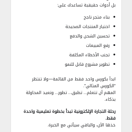
بل أدوات حقيقية تساعدك على:
بناء متجر ناجح
اختيار المنتجات الصحيحة
تحسين الشحن والدفع
رفع المبيعات
تجنب الأخطاء المكلفة
تطوير مشروع قابل للنمو
ابدأ بكورس واحد فقط من القائمة—ولا تنتظر
“الكورس المثالي”.
المهم أن تتعلم… تطبق… تطور… وتعيد المحاولة
بذكاء.
رحلة التجارة الإلكترونية تبدأ بخطوة تعليمية واحدة
فقط.
خذها الآن، والباقي سيأتي مع الخبرة.