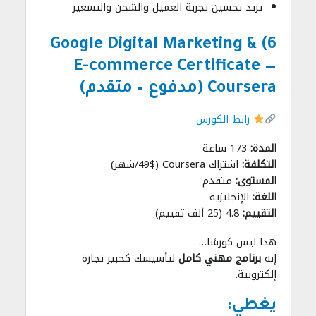
تريد تحسين تجربة العميل والشحن والتسعير
6) Google Digital Marketing &
E-commerce Certificate —
Coursera (مدفوع – متقدم)
رابط الكورس
المدة:
173 ساعة
التكلفة:
اشتراك Coursera (49$/شهر)
المستوى:
متقدم
اللغة:
الإنجليزية
التقييم:
4.8 (25 ألف تقييم)
هذا ليس كورسًا…
إنه
برنامج مهني كامل
لتأسيسك كخبير تجارة
إلكترونية.
يغطي: