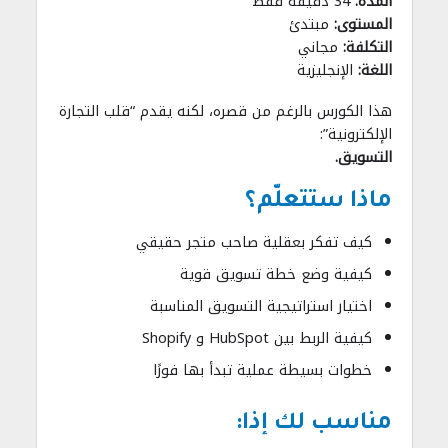
المدة:
34 دقيقة فقط
المستوى:
مبتدئ
التكلفة:
مجاني
اللغة:
الإنجليزية
هذا الكورس بالرغم من قصره، لكنه يقدم “قلب التجارة
الإلكترونية”:
التسويق.
ماذا ستتعلّم؟
كيف تفكر بعقلية صاحب متجر حقيقي
كيفية وضع خطة تسويق قوية
اختيار استراتيجية التسويق المناسبة
كيفية الربط بين HubSpot و Shopify
خطوات بسيطة عملية تبدأ بها فورًا
مناسب لك إذا: