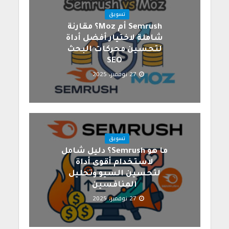
تسويق
Semrush أم Moz؟ مقارنة
شاملة لاختيار أفضل أداة
لتحسين محركات البحث
SEO
27 نوفمبر، 2025
تسويق
ما هو Semrush؟ دليل شامل
لاستخدام أقوى أداة
لتحسين السيو وتحليل
المنافسين
27 نوفمبر، 2025