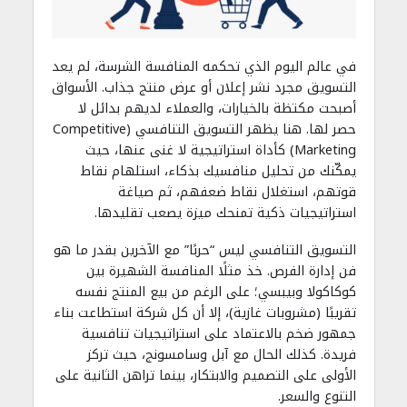
في عالم اليوم الذي تحكمه المنافسة الشرسة، لم يعد
التسويق مجرد نشر إعلان أو عرض منتج جذاب. الأسواق
أصبحت مكتظة بالخيارات، والعملاء لديهم بدائل لا
حصر لها. هنا يظهر التسويق التنافسي (Competitive
Marketing) كأداة استراتيجية لا غنى عنها، حيث
يمكّنك من تحليل منافسيك بذكاء، استلهام نقاط
قوتهم، استغلال نقاط ضعفهم، ثم صياغة
استراتيجيات ذكية تمنحك ميزة يصعب تقليدها.
التسويق التنافسي ليس “حربًا” مع الآخرين بقدر ما هو
فن إدارة الفرص. خذ مثلًا المنافسة الشهيرة بين
كوكاكولا وبيبسي؛ على الرغم من بيع المنتج نفسه
تقريبًا (مشروبات غازية)، إلا أن كل شركة استطاعت بناء
جمهور ضخم بالاعتماد على استراتيجيات تنافسية
فريدة. كذلك الحال مع آبل وسامسونج، حيث تركز
الأولى على التصميم والابتكار، بينما تراهن الثانية على
التنوع والسعر.