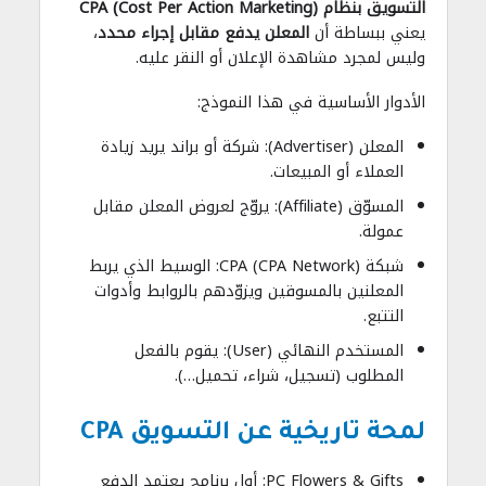
التسويق بنظام CPA (Cost Per Action Marketing)
يعني ببساطة أن
المعلن يدفع مقابل إجراء محدد
،
وليس لمجرد مشاهدة الإعلان أو النقر عليه.
الأدوار الأساسية في هذا النموذج:
المعلن (Advertiser): شركة أو براند يريد زيادة
العملاء أو المبيعات.
المسوّق (Affiliate): يروّج لعروض المعلن مقابل
عمولة.
شبكة CPA (CPA Network): الوسيط الذي يربط
المعلنين بالمسوقين ويزوّدهم بالروابط وأدوات
التتبع.
المستخدم النهائي (User): يقوم بالفعل
المطلوب (تسجيل، شراء، تحميل…).
لمحة تاريخية عن التسويق CPA
PC Flowers & Gifts: أول برنامج يعتمد الدفع