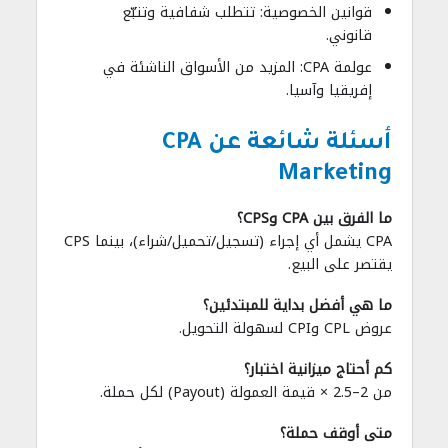
قوانين الخصوصية: تتطلب شفافية وتتبّع
قانوني.
عولمة CPA: المزيد من الأسواق الناشئة في
إفريقيا وآسيا.
أسئلة شائعة عن CPA
Marketing
ما الفرق بين CPA وCPS؟
CPA يشمل أي إجراء (تسجيل/تحميل/شراء)، بينما CPS
يقتصر على البيع.
ما هي أفضل بداية للمبتدئين؟
عروض CPL وCPI لسهولة التحويل.
كم أحتاج ميزانية اختبار؟
من 2–2.5 × قيمة العمولة (Payout) لكل حملة.
متى أوقف حملة؟