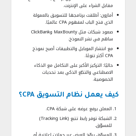
مقابل الشراء على الإنترنت.
أمازون: أطلقت برنامجها للتسويق بالعمولة
الذي فتح الباب لمفهوم CPA عالميًا.
صعود شبكات مثل MaxBounty وClickBank
ساهم في نشر النموذج.
مع انتشار الموبايل والتطبيقات أصبح نموذج
CPA أكثر تنوعًا.
حاليًا: التركيز الأكبر على التكامل مع الذكاء
الاصطناعي والتتبّع الذكي بعد تحديات
الخصوصية.
كيف يعمل نظام التسويق CPA؟
المعلن يرفع عرضه على شبكة CPA.
الشبكة توفر رابط تتبع (Tracking Link)
للمسوّق.
المسوّق يروّج العرض عبر حملات إعلانية أو