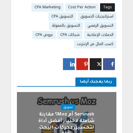
CPA Marketing
Cost Per Action
Tags
استراتيجيات التسويق
التسويق CPA
التسويق الرقمي
التسويق بالعمولة
الحملات الإعلانية
شبكات CPA
عروض CPA
كسب المال من الإنترنت
ربما يعجبك أيضا
تسويق
Semrush أم Moz؟ مقارنة
شاملة لاختيار أفضل أداة
لتحسين محركات البحث