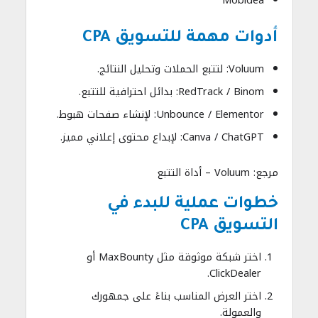
Mobidea
أدوات مهمة للتسويق CPA
Voluum: لتتبع الحملات وتحليل النتائج.
RedTrack / Binom: بدائل احترافية للتتبع.
Unbounce / Elementor: لإنشاء صفحات هبوط.
Canva / ChatGPT: لإبداع محتوى إعلاني مميز.
مرجع: Voluum – أداة التتبع
خطوات عملية للبدء في
التسويق CPA
اختر شبكة موثوقة مثل MaxBounty أو
ClickDealer.
اختر العرض المناسب بناءً على جمهورك
والعمولة.