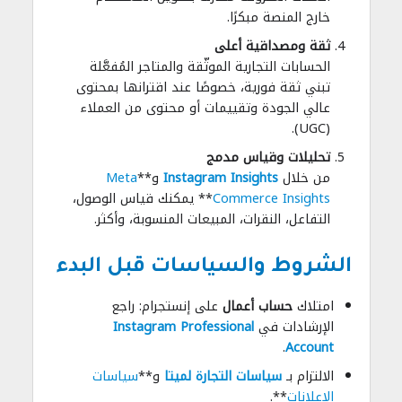
خارج المنصة مبكرًا.
ثقة ومصداقية أعلى
الحسابات التجارية الموثّقة والمتاجر المُفعَّلة
تبني ثقة فورية، خصوصًا عند اقترانها بمحتوى
عالي الجودة وتقييمات أو محتوى من العملاء
(UGC).
تحليلات وقياس مدمج
من خلال
Instagram Insights
و**
Meta
Commerce Insights
** يمكنك قياس الوصول،
التفاعل، النقرات، المبيعات المنسوبة، وأكثر.
الشروط والسياسات قبل البدء
امتلاك
حساب أعمال
على إنستجرام: راجع
الإرشادات في
Instagram Professional
.
Account
الالتزام بـ
سياسات التجارة لميتا
و**
سياسات
الإعلانات
**.