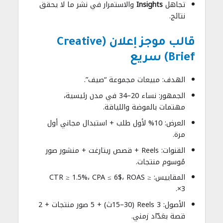
تجاهل
Insights
والاستمرار في نشر ما لا يحقق
نتائج.
قالب موجز إعلان (Creative
Brief) سريع
الهدف: مبيعات مجموعة “صيف”.
الجمهور: نساء 20–34 في مدن رئيسية،
مهتمات بالموضة واللياقة.
العرض: 10% لأول طلب + استبدال مجاني أول
مرة.
القنوات: Reels + قصص ريتارغت + منشور صور
مُوسوم منتجات.
المقاييس: CTR ≥ 1.5%، CPA ≤ 6$، ROAS ≥
3×.
الأصول: 3 Reels (15–30ث) + 5 صور منتجات + 2
قصة بعَدّاد زمني.