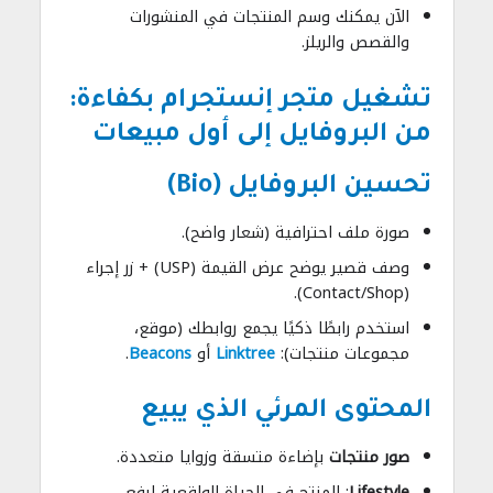
الآن يمكنك وسم المنتجات في المنشورات
والقصص والريلز.
تشغيل متجر إنستجرام بكفاءة:
من البروفايل إلى أول مبيعات
تحسين البروفايل (Bio)
صورة ملف احترافية (شعار واضح).
وصف قصير يوضح عرض القيمة (USP) + زر إجراء
(Contact/Shop).
استخدم رابطًا ذكيًا يجمع روابطك (موقع،
مجموعات منتجات):
Linktree
أو
Beacons
.
المحتوى المرئي الذي يبيع
صور منتجات
بإضاءة متسقة وزوايا متعددة.
Lifestyle
: المنتج في الحياة الواقعية لرفع