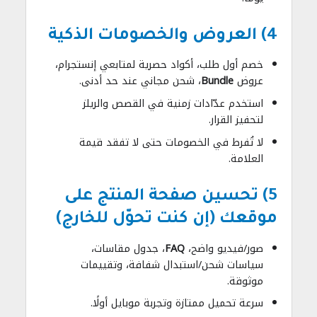
4) العروض والخصومات الذكية
خصم أول طلب، أكواد حصرية لمتابعي إنستجرام،
عروض
Bundle
، شحن مجاني عند حد أدنى.
استخدم عدّادات زمنية في القصص والريلز
لتحفيز القرار.
لا تُفرط في الخصومات حتى لا تفقد قيمة
العلامة.
5) تحسين صفحة المنتج على
موقعك (إن كنت تحوّل للخارج)
صور/فيديو واضح،
FAQ
، جدول مقاسات،
سياسات شحن/استبدال شفافة، وتقييمات
موثوقة.
سرعة تحميل ممتازة وتجربة موبايل أولًا.