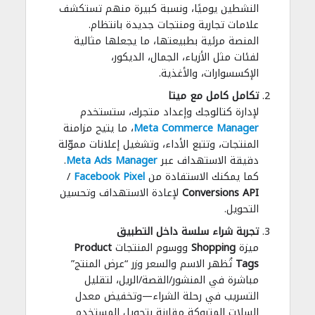
النشطين يوميًا، ونسبة كبيرة منهم تستكشف
علامات تجارية ومنتجات جديدة بانتظام.
المنصة مرئية بطبيعتها، ما يجعلها مثالية
لفئات مثل الأزياء، الجمال، الديكور،
الإكسسوارات، والأغذية.
تكامل كامل مع ميتا
لإدارة كتالوجك وإعداد متجرك، ستستخدم
Meta Commerce Manager
، ما يتيح مزامنة
المنتجات، وتتبع الأداء، وتشغيل إعلانات مموّلة
دقيقة الاستهداف عبر
Meta Ads Manager
.
كما يمكنك الاستفادة من
Facebook Pixel
/
Conversions API
لإعادة الاستهداف وتحسين
التحويل.
تجربة شراء سلسة داخل التطبيق
ميزة
Shopping
ووسوم المنتجات
Product
Tags
تُظهر الاسم والسعر وزر “عرض المنتج”
مباشرة في المنشور/القصة/الريل، لتقليل
التسريب في رحلة الشراء—وتخفيض معدل
السلات المتروكة مقارنة بتحويل المستخدم