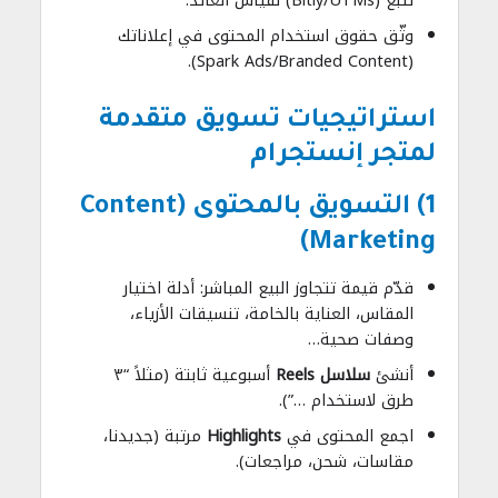
تتبّع (Bitly/UTMs) لقياس العائد.
وثّق حقوق استخدام المحتوى في إعلاناتك
(Spark Ads/Branded Content).
استراتيجيات تسويق متقدمة
لمتجر إنستجرام
1) التسويق بالمحتوى (Content
Marketing)
قدّم قيمة تتجاوز البيع المباشر: أدلة اختيار
المقاس، العناية بالخامة، تنسيقات الأزياء،
وصفات صحية…
أنشئ
سلاسل Reels
أسبوعية ثابتة (مثلاً “٣
طرق لاستخدام …”).
اجمع المحتوى في
Highlights
مرتبة (جديدنا،
مقاسات، شحن، مراجعات).