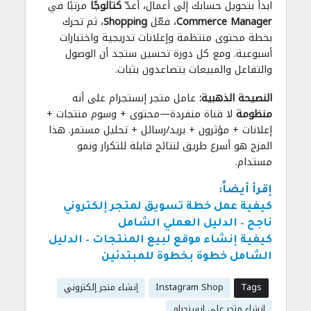
ابدأ بتحويل حسابك إلى أعمال، أعدّ
كتالوجًا
مرتبًا في
Commerce Manager
، فعّل
Shopping
، ثم تحرك
بخطة محتوى منتظمة وإعلانات تدريجية واختبارات
أسبوعية. ومع كل دورة تحسين ستجد أن الوصول
والتفاعل والمبيعات يتصاعدون بثبات.
النصيحة الذهبية:
عامل متجر إنستجرام على أنه
منظومة
لا قناة منفردة—محتوى + وسوم منتجات +
إعلانات + مؤثرون + بريد/رسائل + تحليل مستمر. هذا
المزج هو أسرع طريق لنتائج قابلة للتكرار ونمو
مستدام.
إقرأ أيضاً:
كيفية عمل خطة تسويق لمتجر إلكتروني
ناجح – الدليل العملي الشامل
كيفية إنشاء موقع لبيع المنتجات – الدليل
الشامل خطوة
بخطوة للمبتدئين
Tags
Instagram Shop
إنشاء متجر إلكتروني
إنشاء متجر على إنستجرام