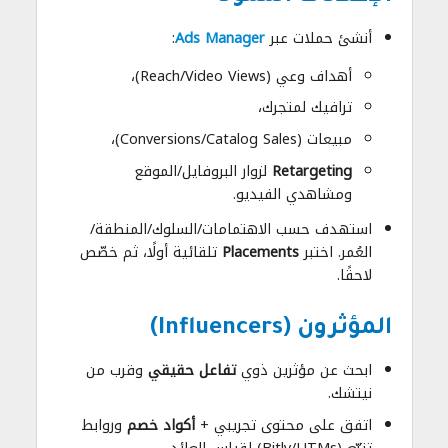
أنشئ حملات عبر
Ads Manager
:
أهداف وعي (Reach/Video Views)،
ترافيك لمتجرك،
مبيعات (Conversions/Catalog Sales)،
Retargeting
لزوار البروفايل/الموقع
ومشاهدي الفيديو.
استهدف حسب الاهتمامات/السلوك/المنطقة/
العُمر. اختبر
Placements
تلقائية أولًا، ثم خصّص
لاحقًا.
المؤثرون (Influencers)
ابحث عن مؤثرين ذوي
تفاعل حقيقي
وقرب من
نيتشك.
اتفق على محتوى تجريبي +
أكواد خصم
وروابط