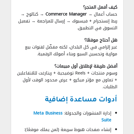
كيف أفعل المتجر؟
حساب أعمال →
Commerce Manager
→ كتالوج →
ربط إنستجرام + فيسبوك → إرسال للمراجعة → تفعيل
التسوق في التطبيق.
هل أحتاج موقعًا؟
غير إلزامي في كل البلدان، لكنه مفضّل لقنوات بيع
موازية وتحسين السيو وبناء أصولك الرقمية.
أفضل طريقة لإطلاق أول مبيعات؟
وسوم منتجات + Reels توضيحية + ريتارغت للمُتفاعلين
+ تعاون مع مؤثر ميكرو + عرض محدود الوقت لأول
الطلبات.
أدوات مساعدة إضافية
إدارة المنشورات والجدولة:
Meta Business
Suite
إنشاء صفحات هبوط سريعة (لمن يملك موقعًا):