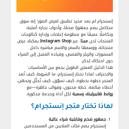
إنستجرام لم يعد مجرد تطبيق لعرض الصور؛ إنه سوق
متكامل يضم جمهورًا ضخمًا، وأدوات تجارة أصلية،
وتكاملًا عميقًا مع منظومة إعلانات وإدارة كتالوجات
المنتجات لدى
ميتا
. عبر
Instagram Shop
يمكنك عرض
منتجاتك ووسمها بالسعر والاسم مباشرة داخل
المنشورات والريلز والقصص، وقيادة العميل إلى الشراء
دون احتكاك يُذكر.
هذا الدليل العملي الطويل يجمع بين الأساسيات
والاحتراف: لماذا تختار إنستجرام، ما الشروط، كيف تُعد
المتجر خطوة بخطوة، كيف تسوّق، كيف تُحلّل وتحسّن،
أخطاء شائعة، خطة محتوى، وقوالب جاهزة—مع
روابط هايبرلينك رسمية
لكل أداة وخدمة مذكورة.
لماذا تختار متجر إنستجرام؟
جمهور ضخم وقابلية شراء عالية
إنستجرام يضم مئات الملايين من المستخدمين