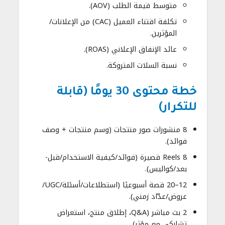
متوسط قيمة الطلب (AOV).
تكلفة اقتناء العميل (CAC) من الإعلانات/
المؤثرين.
عائد الإنفاق الإعلاني (ROAS).
نسبة السلات المتروكة.
خطة محتوى 30 يومًا (قابلة
للتكرار)
8 منشورات صور منتجات (وسم منتجات + وصف
فوائد).
8 Reels قصيرة (فوائد/كيفية الاستخدام/قبل-
بعد/كواليس).
12–20 قصة أسبوعيًا (استطلاعات/أسئلة/UGC/
عروض/عدّاد زمني).
2 بث مباشر (Q&A، إطلاق منتج، استعراض
تشاركي مع مؤثر).