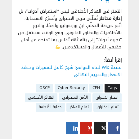
التميّز في الهاكر الأخلاقي ليس “استعراض أدوات”، بل
إدارة مخاطر
تُقلّص فرص الاختراق وتُسرّع الاستجابة.
اتّبع خريطة التعلّم، ابنِ بورتفوليو واضحًا، والتزم
بالأخلاقيات والنطاق القانوني. ومع الوقت ستنتقل من
“تجربة أدوات” إلى
بناء ثقة
تُقاس بما تمنحه من أمان
حقيقي للأعمال والمستخدمين.
إقرأ أيضاً:
منصة Wix لبناء المواقع: شرح كامل للمميزات وخطط
الاسعار والتقييم النهائي
OSCP
Cyber Security
CEH
Tags
اختبار الاختراق
الأمن السيبراني
الهاكر الأخلاقي
تعلم الاختراق
تعلم الهاكر
حماية الأنظمة