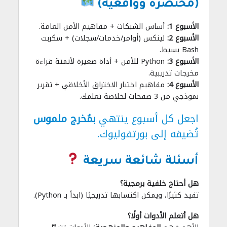
(مختصرة وواقعية)
الأسبوع 1:
أساس الشبكات + مفاهيم الأمن العامة.
الأسبوع 2:
لينكس (أوامر/خدمات/سجلات) + سكربت
Bash بسيط.
الأسبوع 3:
Python للأمن + أداة صغيرة لأتمتة قراءة
مخرجات تدريبية.
الأسبوع 4:
مفاهيم اختبار الاختراق الأخلاقي + تقرير
نموذجي من 3 صفحات لخلاصة تعلمك.
اجعل كل أسبوع ينتهي
بمُخرج ملموس
تُضيفه إلى بورتفوليوك.
أسئلة شائعة سريعة
هل أحتاج خلفية برمجية؟
تفيد كثيرًا، ويمكن اكتسابها تدريجيًا (ابدأ بـ Python).
هل أتعلم الأدوات أولًا؟