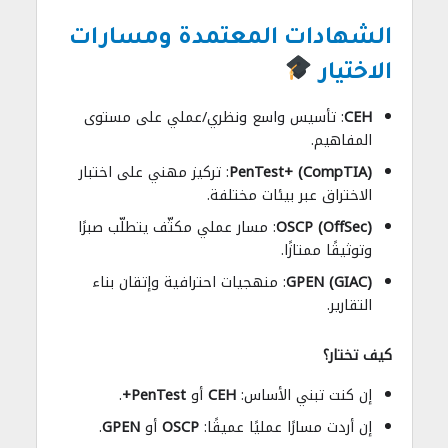
الشهادات المعتمدة ومسارات
الاختيار
CEH
: تأسيس واسع ونظري/عملي على مستوى
المفاهيم.
PenTest+ (CompTIA)
: تركيز مهني على اختبار
الاختراق عبر بيئات مختلفة.
OSCP (OffSec)
: مسار عملي مكثّف يتطلّب صبرًا
وتوثيقًا ممتازًا.
GPEN (GIAC)
: منهجيات احترافية وإتقان بناء
التقارير.
كيف تختار؟
إن كنت تبني الأساس:
CEH
أو
PenTest+
.
إن أردت مسارًا عمليًا عميقًا:
OSCP
أو
GPEN
.