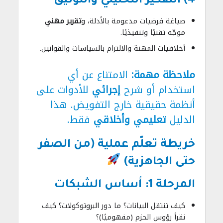
4) التفكير التحليلي والتوثيق
صياغة فرضيات مدعومة بالأدلة، و
تقرير مهني
موجّه تقنيًا وتنفيذيًا.
أخلاقيات المهنة والالتزام بالسياسات والقوانين.
ملاحظة مهمة:
الامتناع عن أي
استخدام أو شرح
إجرائي
للأدوات على
أنظمة حقيقية خارج التفويض. هذا
الدليل
تعليمي وأخلاقي
فقط.
خريطة تعلّم عملية (من الصفر
حتى الجاهزية)
المرحلة 1: أساس الشبكات
كيف تنتقل البيانات؟ ما دور البروتوكولات؟ كيف
نقرأ رؤوس الحزم (مفهوميًا)؟