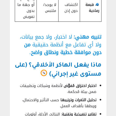
قبعة
اكتشاف
لا يوجد/
أو جهة ما
رمادية
دون إذن
ملتبس
بدون
تفويض
تنبيه مهني:
لا اختبار، ولا جمع بيانات،
ولا أي تفاعل مع أنظمة حقيقية
من
دون موافقة خطية ونطاق واضح
.
ماذا يفعل الهاكر الأخلاقي؟ (على
مستوى غير إجرائي)
اختبار اختراق مُفوَّض
لأنظمة وشبكات وتطبيقات
ضمن بيئة مُحكمة.
تحليل الثغرات وترتيبها
حسب التأثير والاحتمال،
وربطها بأهداف العمل.
تقارير تنفيذية وتقنية
: النتائج، الأدلة، أولويات