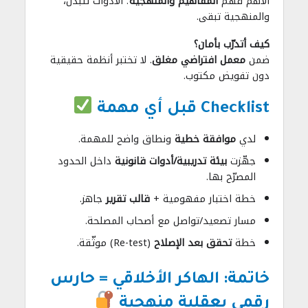
الأهم فهم
المفاهيم والمنهجية
؛ الأدوات تتبدّل،
والمنهجية تبقى.
كيف أتدرّب بأمان؟
ضمن
معمل افتراضي مغلق
. لا تختبر أنظمة حقيقية
دون تفويض مكتوب.
Checklist قبل أي مهمة
لدي
موافقة خطية
ونطاق واضح للمهمة.
جهّزت
بيئة تدريبية/أدوات قانونية
داخل الحدود
المصرّح بها.
خطة اختبار مفهومية +
قالب تقرير
جاهز.
مسار تصعيد/تواصل مع أصحاب المصلحة.
خطة
تحقق بعد الإصلاح
(Re-test) موثّقة.
خاتمة: الهاكر الأخلاقي = حارس
رقمي بعقلية منهجية