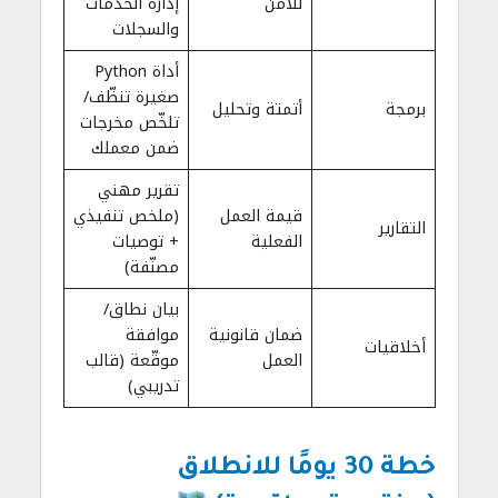
للأمن
إدارة الخدمات
والسجلات
أداة Python
صغيرة تنظّف/
برمجة
أتمتة وتحليل
تلخّص مخرجات
ضمن معملك
تقرير مهني
قيمة العمل
(ملخص تنفيذي
التقارير
الفعلية
+ توصيات
مصنّفة)
بيان نطاق/
ضمان قانونية
موافقة
أخلاقيات
العمل
موقّعة (قالب
تدريبي)
خطة 30 يومًا للانطلاق