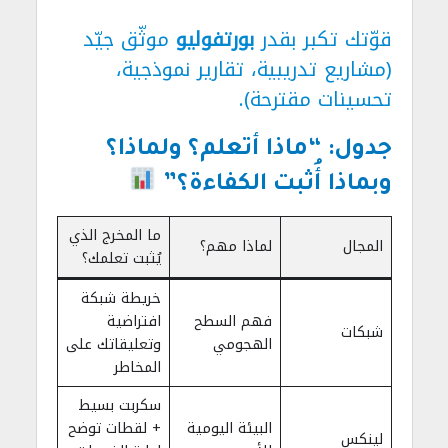
قوّتك تكبر بقدر
بورتفوليو
موثّق جيّد
(مشاريع تدريبية، تقارير نموذجية،
تحسينات مقترحة).
جدول: “ماذا أتعلم؟ ولماذا؟
وبماذا أُثبت الكفاءة؟”
ما المخرج الذي
المجال
لماذا مهم؟
يُثبت تعلمك؟
خريطة شبكة
فهم السطح
افتراضية
شبكات
الهجومي
وتعليقاتك على
المخاطر
سكربت بسيط
البيئة اليومية
+ لقطات توضح
لينكس