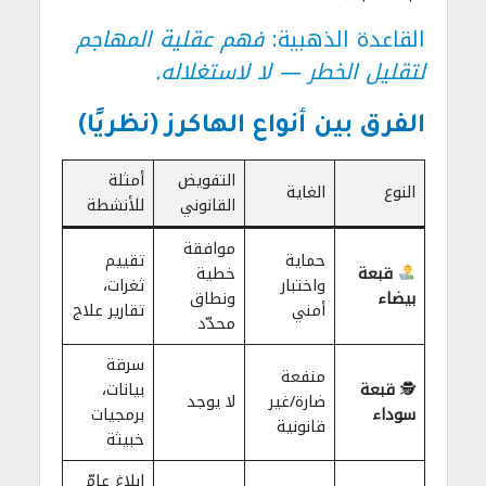
القاعدة الذهبية:
فهم عقلية المهاجم
لتقليل الخطر — لا لاستغلاله.
الفرق بين أنواع الهاكرز (نظريًا)
التفويض
أمثلة
النوع
الغاية
القانوني
للأنشطة
موافقة
حماية
تقييم
قبعة
خطية
واختبار
ثغرات،
بيضاء
ونطاق
أمني
تقارير علاج
محدّد
سرقة
منفعة
🕵️
قبعة
بيانات،
ضارة/غير
لا يوجد
سوداء
برمجيات
قانونية
خبيثة
إبلاغ عامّ