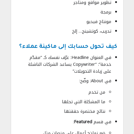
تطوير مواقع ومتاجر
برمجة
مونتاج فيديو
تدريب، كوتشينج… إلخ
كيف تحول حسابك إلى ماكينة عملاء؟
في العنوان Headline: عرّف نفسك كـ “مقدّم
خدمة”: “Copywriter يساعد الشركات الناشئة
على زيادة التحويلات”
في About: وضّح:
من تخدم
ما المشكلة التي تحلها
نتائج مختصرة حققتها
في قسم
Featured
:
ضع نماذج أعمال على منصات مثل