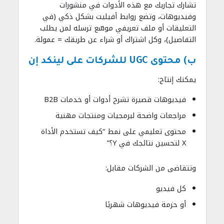
تشارك تجاربك مع هذه الأدوات في منشورات
وفيديوهات، وتضع روابط أفيليت بشكل ذكي (في
التعليقات أو ملف تعريفي موسّع ترسله لمن يطلب
التفاصيل)، وكل اشتراك أو شراء عن طريقك = عمولة.
ب) محتوى UGC للشركات على لينكد إن
يمكنك إنتاج:
فيديوهات قصيرة تشرح أدوات أو خدمات B2B
مراجعات واضحة لبرمجيات ومنتجات مهنية
محتوى تعليمي على نمط “كيف تستخدم الأداة
X لتحسين نتائجك في Y؟”
وتتقاضى من الشركات مقابل:
كل فيديو
أو حزمة فيديوهات شهريًا