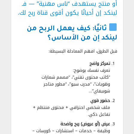
أو منتج يستهدف “ناس مهنية” — فـ
لينكد إن أحيانًا يكون أقوى قناة ربح لك.
ثانيًا: كيف يعمل الربح من
لينكد إن من الأساس؟
قبل الطرق، افهم المعادلة البسيطة:
تمركز واضح
تعرف نفسك بوضوح:
“كاتب محتوى تقني”، “مصمم شعارات
وهويات”، “مدرب سيو”، “مطور متاجر
شوبيفاي”…
حضور قوي
ملف شخصي احترافي + محتوى منتظم +
تفاعل ذكي.
عرض (أو عروض) ربح واضحة
وظيفة – خدمات – استشارات – كورسات –