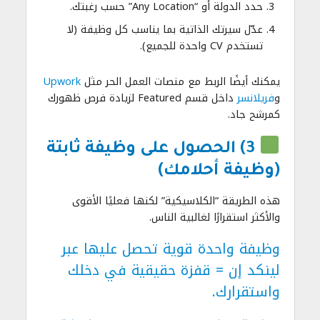
حدد الدولة أو “Any Location” حسب رغبتك.
عدّل سيرتك الذاتية بما يناسب كل وظيفة (لا
تستخدم CV واحدة للجميع).
يمكنك أيضًا الربط مع منصات العمل الحر مثل
Upwork
و
فريلانسر
داخل قسم Featured لزيادة فرص ظهورك
كمرشح جاد.
3) الحصول على وظيفة ثابتة
(وظيفة أحلامك)
هذه الطريقة “الكلاسيكية” لكنها فعليًا الأقوى
والأكثر استقرارًا لغالبية الناس.
وظيفة واحدة قوية تحصل عليها عبر
لينكد إن = قفزة حقيقية في دخلك
واستقرارك.