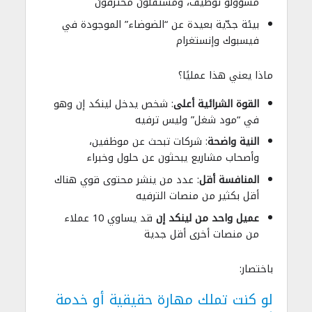
مسؤولو توظيف، ومستقلون محترفون
بيئة جدّية بعيدة عن “الضوضاء” الموجودة في
فيسبوك وإنستغرام
ماذا يعني هذا عمليًا؟
القوة الشرائية أعلى
: شخص يدخل لينكد إن وهو
في “مود شغل” وليس ترفيه
النية واضحة
: شركات تبحث عن موظفين،
وأصحاب مشاريع يبحثون عن حلول وخبراء
المنافسة أقل
: عدد من ينشر محتوى قوي هناك
أقل بكثير من منصات الترفيه
عميل واحد من لينكد إن
قد يساوي 10 عملاء
من منصات أخرى أقل جدية
باختصار:
لو كنت تملك مهارة حقيقية أو خدمة