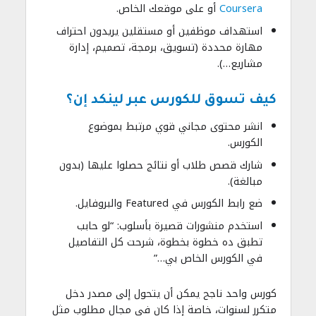
Coursera
أو على موقعك الخاص.
استهداف موظفين أو مستقلين يريدون احتراف
مهارة محددة (تسويق، برمجة، تصميم، إدارة
مشاريع…).
كيف تسوق للكورس عبر لينكد إن؟
انشر محتوى مجاني قوي مرتبط بموضوع
الكورس.
شارك قصص طلاب أو نتائج حصلوا عليها (بدون
مبالغة).
ضع رابط الكورس في Featured والبروفايل.
استخدم منشورات قصيرة بأسلوب: “لو حابب
تطبق ده خطوة بخطوة، شرحت كل التفاصيل
في الكورس الخاص بي…”
كورس واحد ناجح يمكن أن يتحول إلى مصدر دخل
متكرر لسنوات، خاصة إذا كان في مجال مطلوب مثل