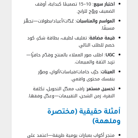
اختبار سريع
: 10–15 تصميمًا كبداية، أوقف
الضعيف وروّج للرابح.
المواسم والمناسبات
: عُدّات/أعياد/بطولات—تجهّز
مسبقًا.
قيمة مضافة
: تغليف لطيف، بطاقة شكر، كود
خصم للطلب التالي.
UGC
: اطلب صور العملاء بالمنتج وقدّم حافزًا—
تزيد الثقة والمبيعات.
العينات
: جرّب خامات/قياسات/ألوان، وصوّر
بنفسك محتوى واقعي.
تحسين مستمر
: راقب معدّل التحويل، تكلفة
النقرة، زمن الشحن، التقييمات—وعدّل وفقها.
أمثلة حقيقية (مختصرة
وملهمة)
متجر أكواب بعبارات يومية طريفة—اعتمد على