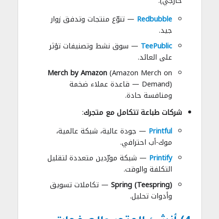
خارجي):
Redbubble
— تنوّع منتجات وتدفق زوار
جيد.
TeePublic
— سوق نشط وتصنيفات تؤثر
على العائد.
Merch by Amazon
(Amazon Merch on
Demand) — قاعدة عملاء ضخمة
ومنافسة حادة.
شركات طباعة تتكامل مع متجرك
:
Printful
— جودة عالية، شبكة عالمية،
موك-أب احترافي.
tify
n
Pri
— شبكة مورّدين متعددة لتقليل
التكلفة والوقت.
Spring (Teespring)
— تكاملات تسويق
وأدوات تحليل.