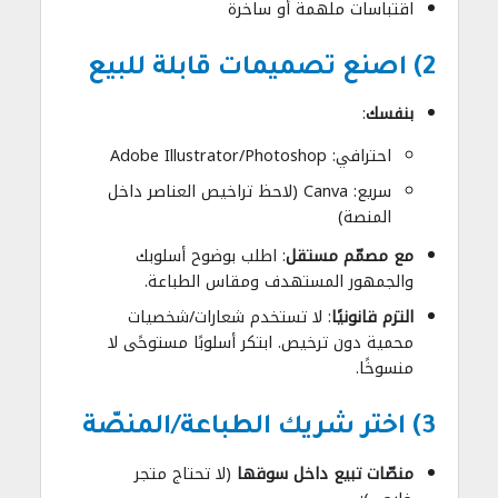
اقتباسات ملهمة أو ساخرة
2) اصنع تصميمات قابلة للبيع
بنفسك
:
احترافي: Adobe Illustrator/Photoshop
سريع: Canva (لاحظ تراخيص العناصر داخل
المنصة)
مع مصمّم مستقل
: اطلب بوضوح أسلوبك
والجمهور المستهدف ومقاس الطباعة.
التزم قانونيًا
: لا تستخدم شعارات/شخصيات
محمية دون ترخيص. ابتكر أسلوبًا مستوحًى لا
منسوخًا.
3) اختر شريك الطباعة/المنصّة
منصّات تبيع داخل سوقها
(لا تحتاج متجر