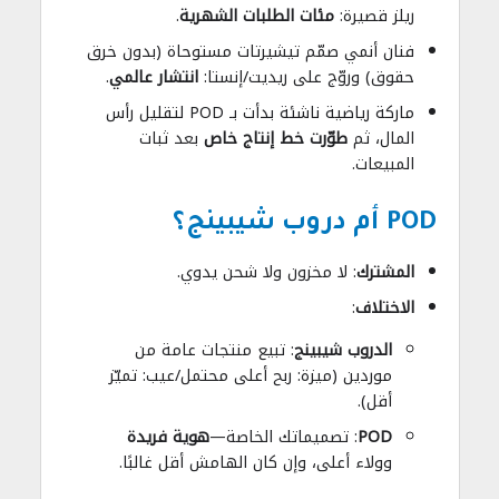
ريلز قصيرة:
مئات الطلبات الشهرية
.
فنان أنمي صمّم تيشيرتات مستوحاة (بدون خرق
حقوق) وروّج على ريديت/إنستا:
انتشار عالمي
.
ماركة رياضية ناشئة بدأت بـ POD لتقليل رأس
المال، ثم
طوّرت خط إنتاج خاص
بعد ثبات
المبيعات.
POD أم دروب شيبينج؟
المشترك
: لا مخزون ولا شحن يدوي.
الاختلاف
:
الدروب شيبينج
: تبيع منتجات عامة من
موردين (ميزة: ربح أعلى محتمل/عيب: تميّز
أقل).
POD
: تصميماتك الخاصة—
هوية فريدة
وولاء أعلى، وإن كان الهامش أقل غالبًا.