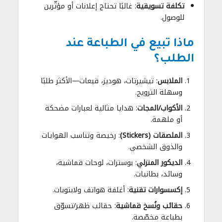
تكلفة تسويقية
: غالبًا تحتاج إعلانات أو مؤثّرين
للوصول.
ماذا تبيع في الطباعة عند
الطلب؟
الملابس
: تيشيرتات، هوديز، قبعات—الأكثر طلبًا
وسهلة الترويج.
الأكواب/المجات
: هدايا مثالية لعبارات مضحكة
أو ملهمة.
الملصقات (Stickers)
: رخيصة وتناسب الهوايات
والذوق الشخصي.
الديكور المنزلي
: بوسترات، لوحات قماشية،
وسائد، بطانيات.
إكسسوارات تقنية
: أغلفة هواتف ولابتوبات.
حقائب ونُسخ قماشية
: حقائب ظهر/تسوّق
بطباعة مخصّصة.