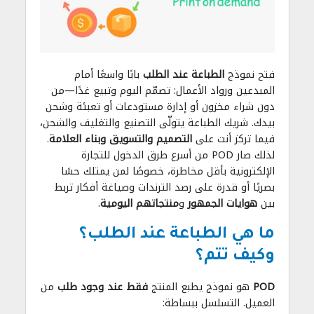
فتح نموذج
الطباعة عند الطلب
بابًا واسعًا أمام
المبدعين ورواد الأعمال: تصمّم اليوم وتبيع غدًا—من
دون شراء مخزون أو إدارة مستودعات أو تعبئة وشحن
بيدك. شريك الطباعة يتولّى التصنيع والتغليف والشحن،
فيما تركز أنت على
التصميم والتسويق وبناء العلامة
.
لذلك صار POD من أسرع طرق الدخول للتجارة
الإلكترونية بأقل مخاطرة، خصوصًا لمن يمتلك حسًا
بصريًا أو قدرة على رصد الترندات وصياغة أفكار تربط
بين
هوايات الجمهور
و
منتجاتهم اليومية
.
ما هي الطباعة عند الطلب؟
وكيف تتم؟
POD
هو نموذج يطبع المنتج
فقط عند وجود طلب
من
العميل. التسلسل ببساطة: