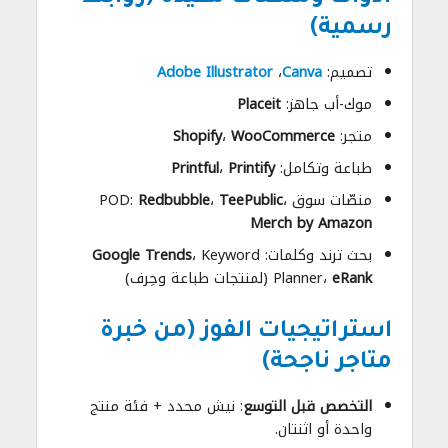
رسمية)
تصميم:
Canva
،
Adobe Illustrator
موك-أب جاهز:
Placeit
متجر:
WooCommerce
،
Shopify
طباعة وتكامل:
Printify
،
Printful
منصّات سوق POD:
،
TeePublic
،
Redbubble
Merch by Amazon
بحث ترند وكلمات:
، Keyword
Google Trends
eRank
Planner،
(لمنتجات طباعة وحِرف)
استراتيجيات الفوز (من خبرة
متاجر ناجحة)
التخصص قبل التوسع
: نيش محدد + فئة منتج
واحدة أو اثنتان.