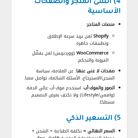
4) أنشئ المتجر والصفحات
الأساسية
منصات المتاجر
:
Shopify
لمن يريد سرعة الإطلاق
وتطبيقات جاهزة.
WooCommerce
(ووردبريس) لمن يفضّل
المرونة والتحكم.
صفحات لا غنى عنها
: عن العلامة، سياسة
الشحن/الاسترجاع، الأسئلة الشائعة، تواصل معنا.
الصور والموك-أب
: استخدم موك-أب عالي الدقة
(واقعي/Lifestyle) ولا تكتفِ بعرض التصميم
مسطحًا.
5) التسعير الذكي
السعر النهائي =
تكلفة الطباعة + الشحن +