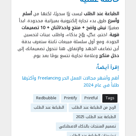
خاتمة عملية
الطباعة عند الطلب
ليست زرًا سحريًا، لكنها من
أسلم
وأسرع
طرق بدء تجارة إلكترونية بميزانية محدودة. ابدأ
صغيرًا:
نيش واضح + منتج واحد/اثنان + 10 تصميمات
قوية
. اختبر، عدّل، روّج بذكاء، واطلب عينات لتحسين
الجودة. ومع أول سلسلة مبيعات ثابتة ستعرف بدقة
أين تضاعف الجهد والإنفاق. هنا تتحول تصميماتك إلى
دخل متكرر
وعلامة تجارية تتسع يومًا بعد يوم.
إقرأ أيضاً:
أهم وأشهر مجالات العمل الحر Freelancing وأكثرها
طلباً في عام 2024
Redbubble
Printify
Printful
Tags
الربح من الطباعة عند الطلب
الطباعة عند الطلب
الطباعة عند الطلب 2025
تصميم المنتجات بالذكاء الاصطناعي
تيشيرتات الطباعة عند الطلب