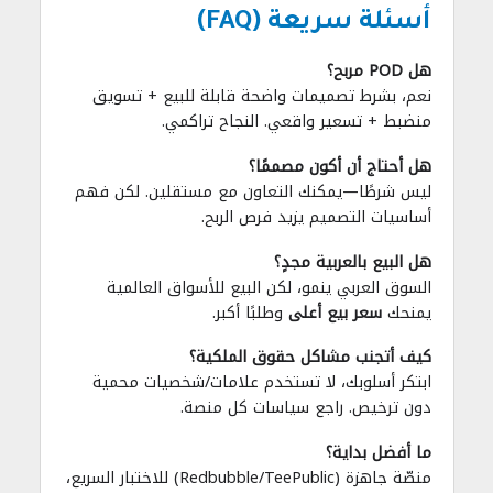
أسئلة سريعة (FAQ)
هل POD مربح؟
نعم، بشرط تصميمات واضحة قابلة للبيع + تسويق
منضبط + تسعير واقعي. النجاح تراكمي.
هل أحتاج أن أكون مصممًا؟
ليس شرطًا—يمكنك التعاون مع مستقلين. لكن فهم
أساسيات التصميم يزيد فرص الربح.
هل البيع بالعربية مجدٍ؟
السوق العربي ينمو، لكن البيع للأسواق العالمية
يمنحك
سعر بيع أعلى
وطلبًا أكبر.
كيف أتجنب مشاكل حقوق الملكية؟
ابتكر أسلوبك، لا تستخدم علامات/شخصيات محمية
دون ترخيص. راجع سياسات كل منصة.
ما أفضل بداية؟
منصّة جاهزة (Redbubble/TeePublic) للاختبار السريع،