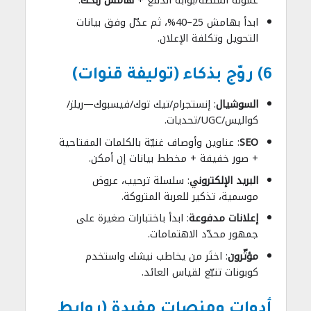
عمولة المنصة/بوابة الدفع +
هامش ربحك
.
ابدأ بهامش 25–40%، ثم عدّل وفق بيانات
التحويل وتكلفة الإعلان.
6) روّج بذكاء (توليفة قنوات)
السوشيال
: إنستجرام/تيك توك/فيسبوك—ريلز/
كواليس/UGC/تحديات.
SEO
: عناوين وأوصاف غنيّة بالكلمات المفتاحية
+ صور خفيفة + مخطط بيانات إن أمكن.
البريد الإلكتروني
: سلسلة ترحيب، عروض
موسمية، تذكير للعربة المتروكة.
إعلانات مدفوعة
: ابدأ باختبارات صغيرة على
جمهور محدّد الاهتمامات.
مؤثّرون
: اختَر من يخاطب نيشك واستخدم
كوبونات تتبّع لقياس العائد.
أدوات ومنصات مفيدة (روابط