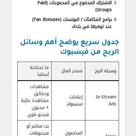
الاشتراك المدفوع في المجموعات (Paid
Groups)
برامج المكافآت / البونسات (Fan Bonuses)
عند توفرها في بلدك
جدول سريع يوضح أهم وسائل
الربح من فيسبوك
ما تحتاجه
وسيلة الربح
مصدر المال
أساسًا
مشاهدات
ودقائق
In-Stream
إعلانات
مشاهدة عالية
Ads
فيسبوك
+ محتوى
فيديو قوي
بث مباشر أو
المتابعون
فيديوهات