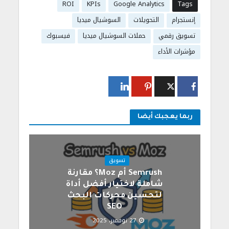
ROI
KPIs
Google Analytics
Tags
إنستجرام
التحويلات
السوشيال ميديا
تسويق رقمي
حملات السوشيال ميديا
فيسبوك
مؤشرات الأداء
ربما يعجبك أيضا
تسويق
Semrush أم Moz؟ مقارنة
شاملة لاختيار أفضل أداة
لتحسين محركات البحث
SEO
27 نوفمبر، 2025