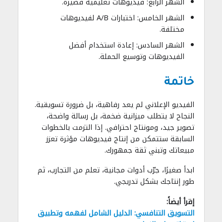
الشهر الرابع: فيديوهات تعليمية قصيرة.
الشهر الخامس: اختبارات A/B لفيديوهات
مختلفة.
الشهر السادس: إعادة استخدام أفضل
الفيديوهات وتوسيع الحملة.
خاتمة
الفيديو الإعلاني لم يعد رفاهية، بل ضرورة تسويقية.
النجاح لا يتطلب ميزانية ضخمة، بل رسالة واضحة،
تصوير جيد، ومونتاج احترافي. إذا التزمت بالخطوات
السابقة ستتمكن من إنتاج فيديوهات مؤثرة تعزز
مبيعاتك وتبني ثقة جمهورك.
ابدأ صغيرًا، جرّب أدوات مجانية، تعلم من التجارب، ثم
طور إنتاجك بشكل تدريجي.
إقرأ أيضاً:
التسويق التنافسي: الدليل الشامل لفهمه وتطبيق