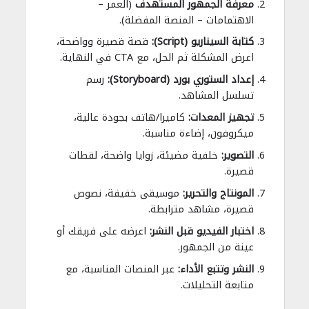
معرفة الجمهور المستهدف
(العمر –
الاهتمامات – المنصة المفضلة).
كتابة السيناريو (Script):
قصة قصيرة وواضحة،
اعرض المشكلة ثم الحل، مع CTA في النهاية.
إعداد الستوري بورد (Storyboard):
رسم
تسلسل المشاهد.
تجهيز المعدات:
كاميرا/هاتف بجودة عالية،
ميكروفون، إضاءة مناسبة.
التصوير:
خلفية مضيئة، زوايا واضحة، لقطات
قصيرة.
المونتاج والتحرير:
موسيقى خفيفة، نصوص
قصيرة، مشاهد مترابطة.
اختبار الفيديو قبل النشر:
اعرضه على فريقك أو
عينة من الجمهور.
النشر وتتبع الأداء:
عبر المنصات المناسبة، مع
متابعة التحليلات.