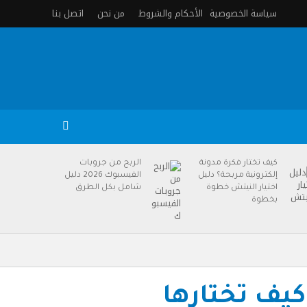
سياسة الخصوصية
الأحكام والشروط
من نحن
اتصل بنا
كيف تختار فكرة مدونة
الربح من جروبات
إلكترونية مربحة؟ دليل
الفيسبوك 2026 دليل
اختيار النيتش خطوة
شامل بكل الطرق
بخطوة
كيف تختارها