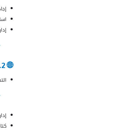
إجاد
است
إدار
🌐 2. المهارات الرقمية (Digital Skills)
التس
إدارة 
كتا