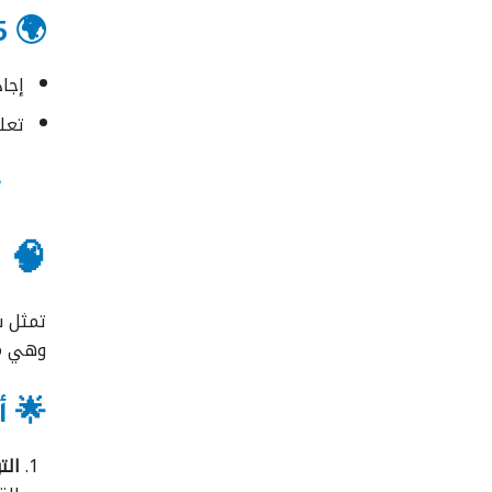
🌍 5. اللغات
إجاد
تعلم
🧠 ثا
تمثل ش
وهي من
🌟 أ
التواصل