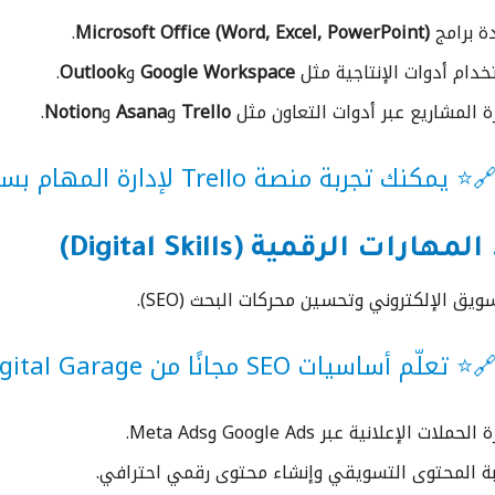
ة برامج
Microsoft Office (Word, Excel, PowerPoint)
.
خدام أدوات الإنتاجية مثل
Google Workspace
و
Outlook
.
ة المشاريع عبر أدوات التعاون مثل
Trello
و
Asana
و
Notion
.
⭐ يمكنك تجربة منصة
Trello
لإدارة المهام بس
ويق الإلكتروني وتحسين محركات البحث (SEO).
⭐ تعلّم أساسيات SEO مجانًا من
gital Garage
الحملات الإعلانية عبر Google Ads وMeta Ads.
بة المحتوى التسويقي وإنشاء محتوى رقمي احترافي.