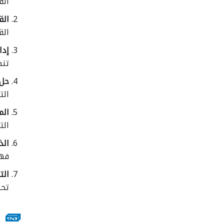
الق
القيا
الق
إدارة ا
تنظ
حل الم
الت
المرو
الت
الذكاء 
فهم
التفك
تحل
🧱 ث