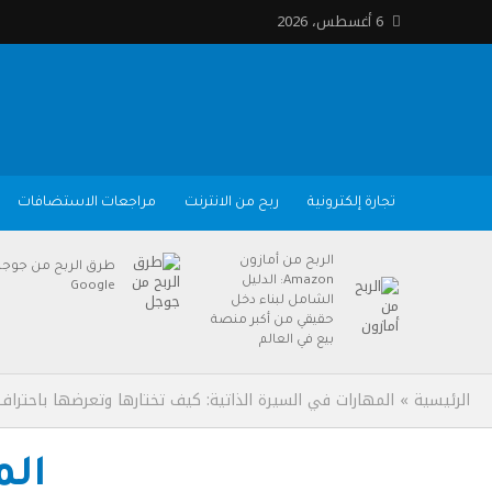
6 أغسطس، 2026
تجارة إلكترونية
ربح من الانترنت
مراجعات الاستضافات
الربح من أمازون
طرق الربح من جوج
Amazon: الدليل
Google
الشامل لبناء دخل
حقيقي من أكبر منصة
بيع في العالم
الرئيسية
»
المهارات في السيرة الذاتية: كيف تختارها وتعرضها باحتراف
الم