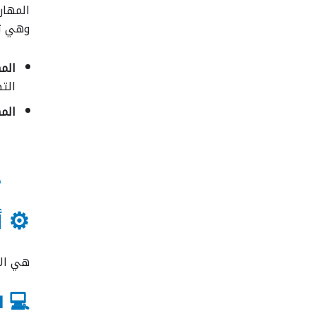
المهارات (Skills) هي القدرات العملية والفكرية التي تمك
وهي تن
المهار
الت
المهار
⚙
ذ
⚙️ أو
هي الأ
💻 1. مهارات الحاسب والتقنية