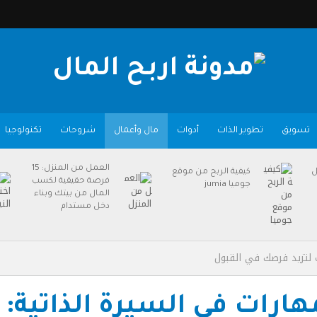
تسويق
تطوير الذات
أدوات
مال وأعمال
شروحات
تكنولوجيا
العمل من المنزل: 15
ل
كيفية الربح من موقع
فرصة حقيقية لكسب
جوميا jumia
المال من بيتك وبناء
دخل مستدام
 لتزيد فرصك في القبول
هارات في السيرة الذاتية: 