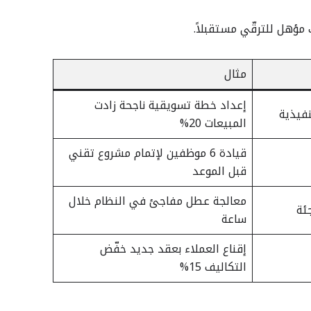
ك مؤهل للترقّي مستقبلاً.
مثال
إعداد خطة تسويقية ناجحة زادت
فيذية
المبيعات 20%
قيادة 6 موظفين لإتمام مشروع تقني
قبل الموعد
معالجة عطل مفاجئ في النظام خلال
ئة
ساعة
إقناع العملاء بعقد جديد خفّض
التكاليف 15%