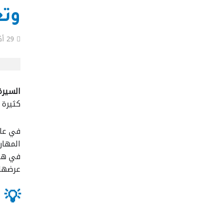
وتع
29 أكتوبر، 2025
السيرة
كثيرة 
في عال
المهار
في هذا
عرضها 
💡 