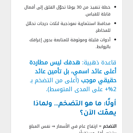
خطة تنفيذ من 30 يومًا تحوّل القلق إلى أفعال
قابلة للقياس.
محافظ استثمارية نموذجية لثلاث درجات تحمّل
للمخاطر.
أدوات قليلة وموثوقة للمتابعة بدون إغراقك
بالروابط.
قاعدة ذهبية:
هدفك ليس مطاردة
أعلى عائد اسمي، بل تأمين عائد
حقيقي موجب
(أعلى من التضخم بـ
2%+ على المدى المتوسط).
أولًا: ما هو التضخم… ولماذا
يهمّك الآن؟
التضخم
= ارتفاع عام في الأسعار ⇒ نفس المبلغ