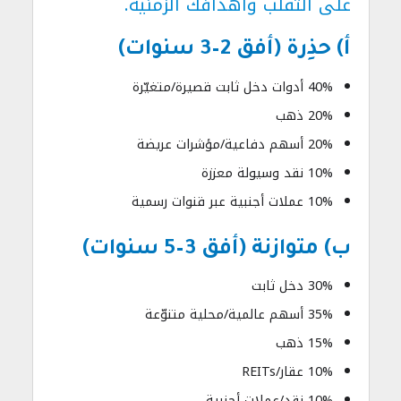
على التقلّب وأهدافك الزمنية.
أ) حذِرة (أفق 2–3 سنوات)
40% أدوات دخل ثابت قصيرة/متغيّرة
20% ذهب
20% أسهم دفاعية/مؤشرات عريضة
10% نقد وسيولة معززة
10% عملات أجنبية عبر قنوات رسمية
ب) متوازنة (أفق 3–5 سنوات)
30% دخل ثابت
35% أسهم عالمية/محلية متنوّعة
15% ذهب
10% عقار/REITs
10% نقد/عملات أجنبية