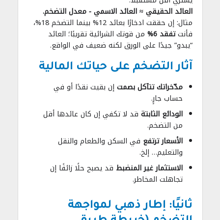
يشتري أقل مستقبلًا.
العائد الحقيقي ≈ العائد الاسمي − معدل التضخم.
مثال: إن حققت ادخارًا بعائد 12% بينما التضخم 18%،
فأنت
تفقد 6%
من قوتك الشرائية تقريبًا؛ العائد
“يبدو” جيدًا على الورق لكنه ضعيف في الواقع.
آثار التضخم على حياتك المالية
مدّخراتك تتآكل بصمت
إن بقيت نقدًا أو في
حساب جارٍ.
الودائع الثابتة
قد لا تكفي إن كان عائدها أقل
من التضخم.
الأسعار ترتفع
في السكن والطعام والنقل
والتعليم… إلخ.
الاستثمار غير المنضبط
قد يصبح حلًا زائفًا إن
تجاهلت المخاطر.
ثانيًا: إطار ذهبي لمواجهة