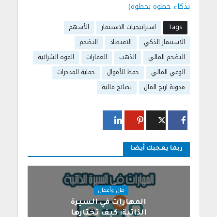
بذكاء خطوة بخطوة)
Tags
استراتيجيات الاستثمار
الأسهم
الاستثمار الذكي
الاقتصاد
التضخم
التضخم المالي
الذهب
العقارات
القوة الشرائية
الوعي المالي
حفظ الأموال
حماية المدخرات
مدونة اربح المال
نصائح مالية
ربما يعجبك أيضا
مال وأعمال
المهارات في السيرة
الذاتية: كيف تختارها