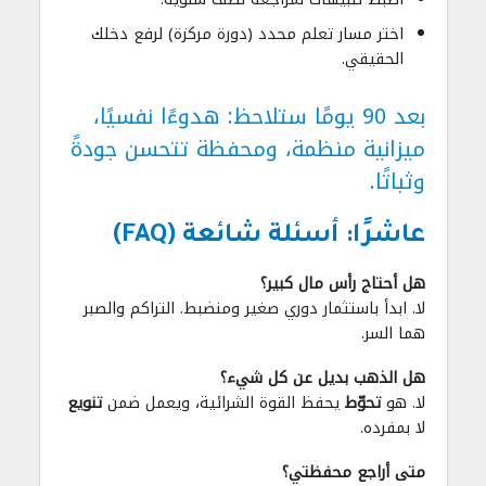
اختر مسار تعلم محدد (دورة مركزة) لرفع دخلك
الحقيقي.
بعد 90 يومًا ستلاحظ: هدوءًا نفسيًا،
ميزانية منظمة، ومحفظة تتحسن جودةً
وثباتًا.
عاشرًا: أسئلة شائعة (FAQ)
هل أحتاج رأس مال كبير؟
لا. ابدأ باستثمار دوري صغير ومنضبط. التراكم والصبر
هما السر.
هل الذهب بديل عن كل شيء؟
لا. هو
تحوّط
يحفظ القوة الشرائية، ويعمل ضمن
تنويع
لا بمفرده.
متى أراجع محفظتي؟