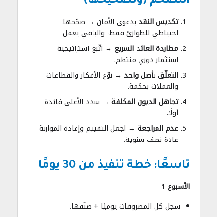
التضخم (وتصحيحها)
تكديس النقد
بدعوى الأمان → صحّحها:
احتياطي للطوارئ فقط، والباقي يعمل.
مطاردة العائد السريع
→ اتّبع استراتيجية
استثمار دوري منتظم.
التعلّق بأصل واحد
→ نوّع الأفكار والقطاعات
والعملات بحكمة.
تجاهل الديون المكلفة
→ سدد الأعلى فائدة
أولًا.
عدم المراجعة
→ اجعل التقييم وإعادة الموازنة
عادة نصف سنوية.
تاسعًا: خطة تنفيذ من 30 يومًا
الأسبوع 1
سجل كل المصروفات يوميًا + صنّفها.