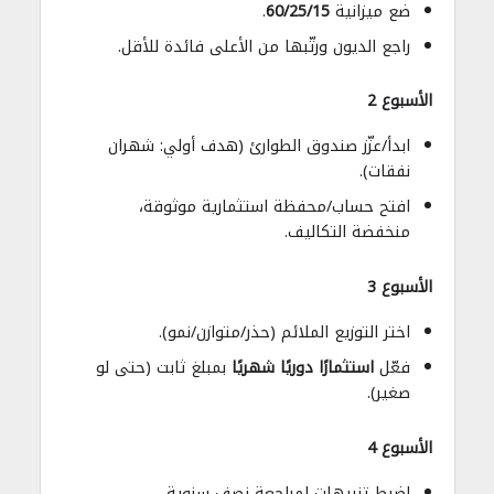
ضع ميزانية
60/25/15
.
راجع الديون ورتّبها من الأعلى فائدة للأقل.
الأسبوع 2
ابدأ/عزّز صندوق الطوارئ (هدف أولي: شهران
نفقات).
افتح حساب/محفظة استثمارية موثوقة،
منخفضة التكاليف.
الأسبوع 3
اختر التوزيع الملائم (حذر/متوازن/نمو).
فعّل
استثمارًا دوريًا شهريًا
بمبلغ ثابت (حتى لو
صغير).
الأسبوع 4
اضبط تنبيهات لمراجعة نصف سنوية.