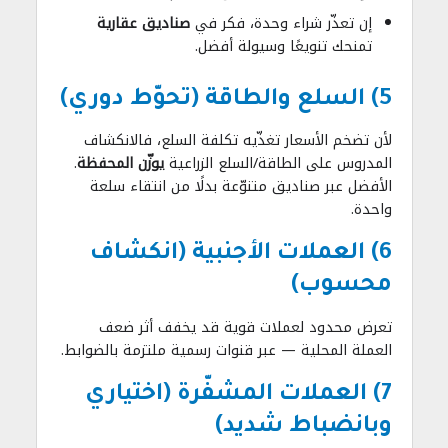
إن تعذّر شراء وحدة، فكر في
صناديق عقارية
تمنحك تنويعًا وسيولة أفضل.
5) السلع والطاقة (تحوّط دوري)
لأن تضخم الأسعار تغذّيه تكلفة السلع، فالانكشاف
المدروس على الطاقة/السلع الزراعية
يوزّن المحفظة
.
الأفضل عبر صناديق متنوّعة بدلًا من انتقاء سلعة
واحدة.
6) العملات الأجنبية (انكشاف
محسوب)
تعرض محدود لعملات قوية قد يخفف أثر ضعف
العملة المحلية — عبر قنوات رسمية ملتزمة بالضوابط.
7) العملات المشفّرة (اختياري
وبانضباط شديد)