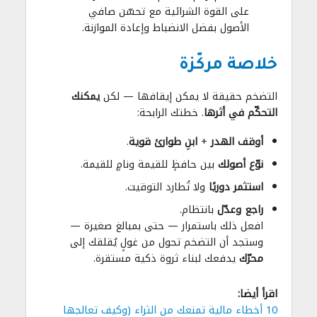
على القوة الشرائية مع تحسّن صافي
الأصول بفضل الانضباط وإعادة الموازنة.
خلاصة مركّزة
التضخم حقيقة لا يمكن إيقافها — لكن
يمكنك
التحكّم في أثرها
. خطتك الرابحة:
أوقف الهدر
+
ابنِ طوارئ قوية
.
نوّع أصولك
بين حافظٍ للقيمة ونامٍ للقيمة.
استثمر دوريًا
ولا تُطارد التوقيت.
راجع وعدّل
بانتظام.
افعل ذلك باستمرار — حتى بمبالغ صغيرة —
وستجد أن التضخم تحول من غولٍ يُقلقك إلى
محرّك
يدفعك لبناء ثروة ذكية مستقرة.
اقرأ أيضا:
10 أخطاء مالية تمنعك من الثراء (وكيف تعالجها