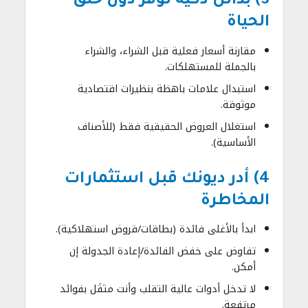
3) بدائل ذكية توفر دون خنق
الحياة
مقارنة أسعار فعلية قبل الشراء، والشراء
بالجملة للمستهلكات.
استبدال علامات باهظة بنظيرات اقتصادية
موثوقة.
استغلال العروض الحقيقية فقط (للأصناف
الأساسية).
4) أدر ديونك قبل استثمارات
المخاطرة
ابدأ بالأغلى فائدة (بطاقات/قروض استهلاكية).
تفاوض على خفض الفائدة/إعادة الجدولة إن
أمكن.
لا تدخل أدوات عالية التقلب وأنت مثقَل بفوائد
مرتفعة.