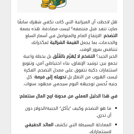
هل لاحظت أن الميزانية التي كانت تكفي شهرك سابقًا
صارت تنفد قبل منتصفه؟ ليست مصادفة. هذه بصمة
التضخم
: الارتفاع العام والمتواصل في أسعار السلع
والخدمات، بما يجعل
القيمة الشرائية
لمدّخراتك
تتناقص بمرور الوقت.
الخبر الجيد؟
التضخم لا يُهزَم بالقَلَق
بل بخطة واعية
تجمع بين: ترشيد الإنفاق، بناء احتياطي آمن، وتنويع
استثمارات ذكية تتفوق على معدل التضخم. الفكرة
ليست الهروب من التغيّر بل
تحويله إلى فرصة
: كل
جنيه تُحسن توجيهه اليوم سيحمي مجهود سنوات.
في هذا الدليل العملي من مدونة اربح المال ستتعلم:
ما هو التضخم وكيف “يأكل” الجنيه/الدولار دون
أن تدري.
المعادلة البسيطة التي تكشف
العائد الحقيقي
لاستثماراتك.