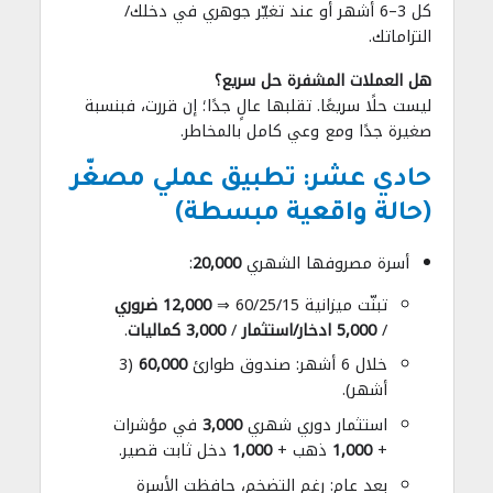
كل 3–6 أشهر أو عند تغيّر جوهري في دخلك/
التزاماتك.
هل العملات المشفرة حل سريع؟
ليست حلًا سريعًا. تقلبها عالٍ جدًا؛ إن قررت، فبنسبة
صغيرة جدًا ومع وعي كامل بالمخاطر.
حادي عشر: تطبيق عملي مصغّر
(حالة واقعية مبسطة)
أسرة مصروفها الشهري
20,000
:
تبنّت ميزانية 60/25/15 ⇒
12,000 ضروري
/
5,000 ادخار/استثمار
/
3,000 كماليات
.
خلال 6 أشهر: صندوق طوارئ
60,000
(3
أشهر).
استثمار دوري شهري
3,000
في مؤشرات
+
1,000
ذهب +
1,000
دخل ثابت قصير.
بعد عام: رغم التضخم، حافظت الأسرة