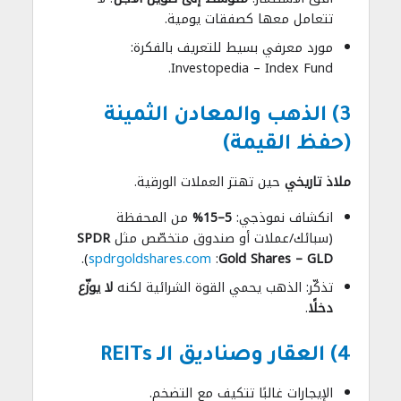
تتعامل معها كصفقات يومية.
مورد معرفي بسيط للتعريف بالفكرة:
Investopedia – Index Fund.
3) الذهب والمعادن الثمينة
(حفظ القيمة)
ملاذ تاريخي
حين تهتز العملات الورقية.
انكشاف نموذجي:
5–15%
من المحفظة
(سبائك/عملات أو صندوق متخصّص مثل
SPDR
).
spdrgoldshares.com
:
Gold Shares – GLD
تذكّر: الذهب يحمي القوة الشرائية لكنه
لا يوزّع
دخلًا
.
4) العقار وصناديق الـ REITs
الإيجارات غالبًا تتكيف مع التضخم.