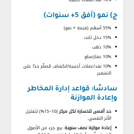
ج) نمو (أفق 5+ سنوات)
55% أسهم (قيمة + نمو)
15% دخل ثابت
10% ذهب
10% عقار/سلع
10% نقد/عملات أجنبية/انكشاف مُصغّر جدًا على
التشفير
سادسًا: قواعد إدارة المخاطر
وإعادة الموازنة
حد أقصى للخسارة لكل مركز
(10–15%) لتقليل
الأثر النفسي.
إعادة موازنة نصف سنوية
: بيع جزء من الأصول