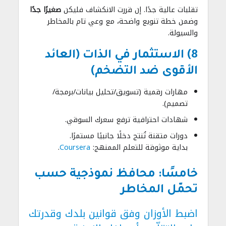
تقلبات عالية جدًا. إن قررت الانكشاف فليكن
صغيرًا جدًا
وضمن خطة تنويع واضحة، مع وعي تام بالمخاطر
والسيولة.
8) الاستثمار في الذات (العائد
الأقوى ضد التضخم)
مهارات رقمية (تسويق/تحليل بيانات/برمجة/
تصميم).
شهادات احترافية ترفع سعرك السوقي.
دورات متقنة تُنتج دخلًا جانبيًا مستمرًا.
بداية موثوقة للتعلم الممنهج:
Coursera
.
خامسًا: محافظ نموذجية حسب
تحمّل المخاطر
اضبط الأوزان وفق قوانين بلدك وقدرتك