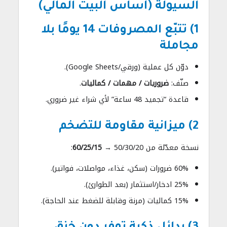
السيولة (أساس البيت المالي)
1) تتبّع المصروفات 14 يومًا بلا
مجاملة
دوّن كل عملية (ورقي/Google Sheets).
صنّف:
ضروريات / مهمات / كماليات
.
قاعدة “تجميد 48 ساعة” لأي شراء غير ضروري.
2) ميزانية مقاومة للتضخم
نسخة معدّلة من 50/30/20 →
60/25/15
:
60% ضرورات (سكن، غذاء، مواصلات، فواتير).
25% ادخار/استثمار (بعد الطوارئ).
15% كماليات (مرنة وقابلة للضغط عند الحاجة).