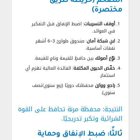
التضخم (خريطة طريق
مختصرة)
أوقف التسريبات
: اضبط الإنفاق قبل التفكير
في العوائد.
ابنِ شبكة أمان
: صندوق طوارئ 3–6 أشهر
نفقات أساسية.
نوِّع أصولك
بين حافظٍ للقيمة ونامٍ للقيمة.
خفّض الديون المكلفة
: الفائدة العالية تهزم أي
استثمار.
راجع ووازن
محفظتك دوريًا (ربع سنوي/نصف
سنوي).
النتيجة: محفظة مرنة تحافظ على القوة
الشرائية وتكبر تدريجيًا.
ثالثًا: ضبط الإنفاق وحماية