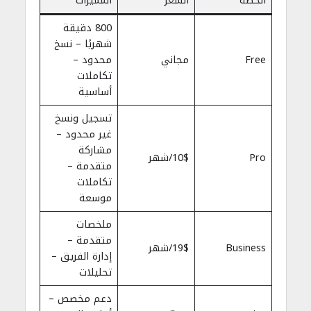
الخطة
السعر
المميزات
800 دقيقة
شهريًا – نسخ
Free
مجاني
محدود –
تكاملات
أساسية
تسجيل ونسخ
غير محدود –
مشاركة
Pro
10$/شهر
متقدمة –
تكاملات
موسعة
ملخصات
متقدمة –
Business
19$/شهر
إدارة الفريق –
تحليلات
دعم مخصص –