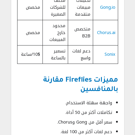
تحليلات
مكلف
Gong.io
مبيعات
للشركات
مخصص
متقدمة
الصغيرة
محدود
متخصص
Chorus.ai
خارج
مخصص
B2B
المبيعات
دعم لغات
تسعير
Sonix
10$/ساعة
واسع
بالساعة
مميزات Fireflies مقارنة
بالمنافسين
واجهة سهلة الاستخدام.
تكاملات أكثر من 50 أداة.
سعر أقل من Gong وChorus.
دعم لغات أكثر من 100 لغة.