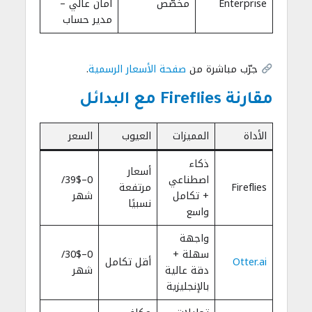
Enterprise
مخصّص
أمان عالي –
مدير حساب
جرّب مباشرة من
صفحة الأسعار الرسمية
.
مقارنة Fireflies مع البدائل
الأداة
المميزات
العيوب
السعر
ذكاء
أسعار
اصطناعي
0–39$/
Fireflies
مرتفعة
+ تكامل
شهر
نسبيًا
واسع
واجهة
سهلة +
0–30$/
Otter.ai
أقل تكامل
دقة عالية
شهر
بالإنجليزية