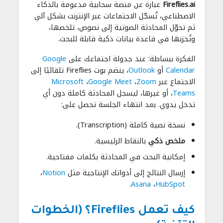
Fireflies.ai
عبارة عن منصة سحابية مدعومة بالذكاء
الاصطناعي، تُسجّل الاجتماعات عبر الإنترنت بشكل آلي
ثم تحوّل المحادثة الصوتية إلى نصوص، تلخصها،
وتُخزنها في قاعدة بيانات ذكية قابلة للبحث.
الفكرة ببساطة: عند جدولة اجتماعك على
Google
Calendar
أو
Outlook
، ينضم بوت Fireflies تلقائيًا إلى
الاجتماع عبر
Zoom
،
Google Meet
،
Microsoft
Teams
، أو غيرها، ليسجل المحادثة كاملة دون أي
تدخل يدوي. بعد انتهاء الجلسة تحصل على:
نسخة نصية كاملة (Transcription).
ملخص ذكي
بالنقاط الرئيسية.
إمكانية البحث في المحادثة بكلمات مفتاحية.
إرسال النتائج إلى أدواتك الإنتاجية مثل
Notion
،
.
Asana
،
HubSpot
كيف تعمل Fireflies؟ (الخطوات