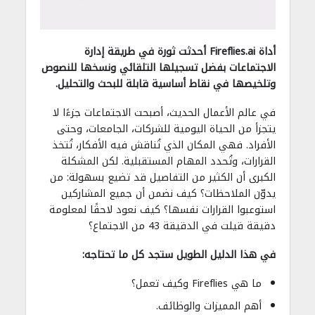
أداة Fireflies.ai أحدثت ثورة في طريقة إدارة
الاجتماعات بفضل تسجيلها التلقائي ونسخها للنصوص
وتلخيصها في نقاط أساسية قابلة للبحث والتحليل.
في عالم الأعمال الحديث، أصبحت الاجتماعات جزءًا لا
يتجزأ من الحياة اليومية للشركات، الجامعات، وحتى
الأفراد. فهي المكان الذي تُناقش فيه الأفكار، تُتخذ
القرارات، وتُحدد المهام المستقبلية. لكن المشكلة
الكبرى أن الكثير من التفاصيل قد تضيع بسهولة: من
يدوّن الملاحظات؟ كيف نضمن أن جميع المشاركين
استوعبوا القرارات نفسها؟ كيف نعود لاحقًا لمعلومة
دقيقة قيلت في الدقيقة 43 من الاجتماع؟
في هذا الدليل الطويل ستجد كل ما تحتاجه:
ما هي Fireflies وكيف تعمل؟
أهم المميزات والوظائف.