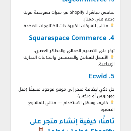
3. BigCommerce
منافس مباشر لـ Shopify مع ميزات تسويقية قوية
ودعم فني ممتاز.
مثالي للشركات الكبيرة ذات الكتالوجات الضخمة.
4. Squarespace Commerce
تركز على التصميم الجمالي والمظهر العصري.
الأفضل للفنانين والمصممين والعلامات التجارية
الإبداعية.
5. Ecwid
حل ذكي لإضافة متجر إلى موقع موجود مسبقًا (مثل
ووردبريس أو ويكس).
خفيف وسهل الاستخدام — مثالي للمشاريع
الصغيرة.
ثامنًا: كيفية إنشاء متجر على