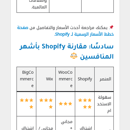
والعلامات
العالمية.
يمكنك مراجعة أحدث الأسعار والتفاصيل من
صفحة
خطط الأسعار الرسمية لـ Shopify.
سادسًا: مقارنة Shopify بأشهر
المنافسين
BigCo
WooCo
العنصر
Shopify
mmerc
Wix
mmerc
e
e
سهولة
الاستخد
ام
مجاني
اشتراك
+
مجاني /
اشتراك