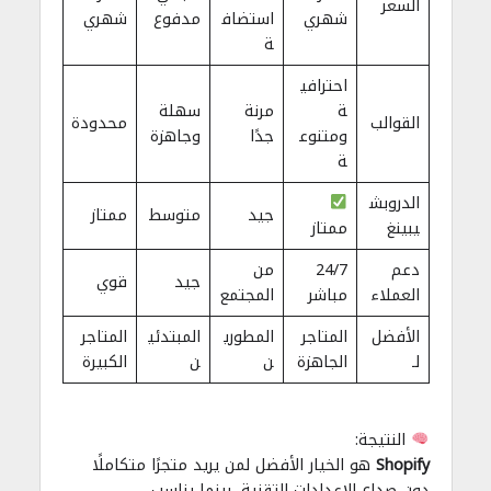
السعر
شهري
استضاف
مدفوع
شهري
ة
احترافي
ة
مرنة
سهلة
القوالب
محدودة
ومتنوع
جدًا
وجاهزة
ة
الدروبش
جيد
متوسط
ممتاز
يبينغ
ممتاز
دعم
24/7
من
جيد
قوي
العملاء
مباشر
المجتمع
الأفضل
المتاجر
المطوري
المبتدئي
المتاجر
لـ
الجاهزة
ن
ن
الكبيرة
النتيجة:
Shopify
هو الخيار الأفضل لمن يريد متجرًا متكاملًا
دون صداع الإعدادات التقنية، بينما يناسب