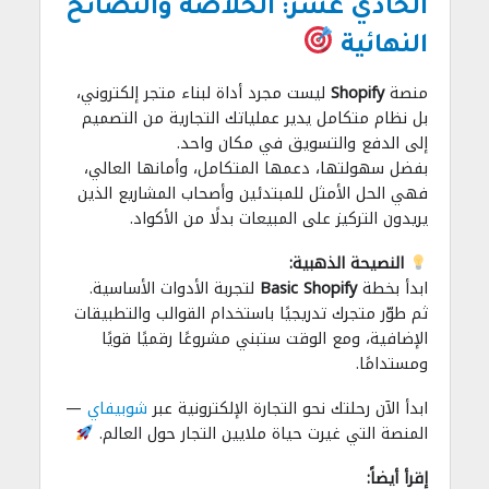
الحادي عشر: الخلاصة والنصائح
النهائية
منصة
Shopify
ليست مجرد أداة لبناء متجر إلكتروني،
بل نظام متكامل يدير عملياتك التجارية من التصميم
إلى الدفع والتسويق في مكان واحد.
بفضل سهولتها، دعمها المتكامل، وأمانها العالي،
فهي الحل الأمثل للمبتدئين وأصحاب المشاريع الذين
يريدون التركيز على المبيعات بدلًا من الأكواد.
النصيحة الذهبية:
ابدأ بخطة
Basic Shopify
لتجربة الأدوات الأساسية.
ثم طوّر متجرك تدريجيًا باستخدام القوالب والتطبيقات
الإضافية، ومع الوقت ستبني مشروعًا رقميًا قويًا
ومستدامًا.
ابدأ الآن رحلتك نحو التجارة الإلكترونية عبر
شوبيفاي
—
المنصة التي غيرت حياة ملايين التجار حول العالم.
إقرأ أيضاً: