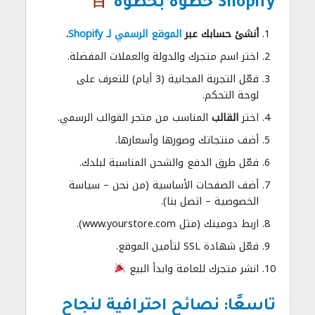
Shopify خطوة بخطوة
أنشئ حسابك عبر
الموقع الرسمي لـ Shopify
.
اختر اسم متجرك والدولة والعملات المفضلة.
فعّل التجربة المجانية (3 أيام) للتعرف على
لوحة التحكم.
اختر
القالب
المناسب من متجر القوالب الرسمي.
أضف منتجاتك وصورها وأسعارها.
فعّل طرق الدفع والشحن المناسبة لبلدك.
أضف الصفحات الأساسية (من نحن – سياسة
الخصوصية – اتصل بنا).
اربط دومينك (مثل www.yourstore.com).
فعّل شهادة SSL لتأمين الموقع.
انشر متجرك للعامة وابدأ البيع
تاسعًا: نصائح احترافية لنجاح