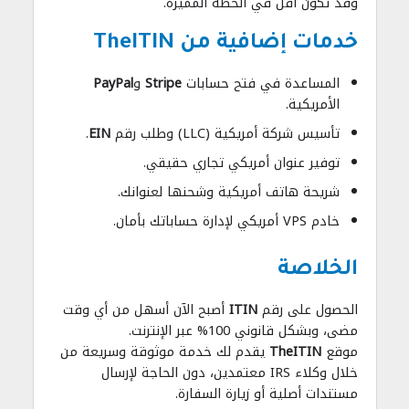
وقد تكون أقل في الخطة المميزة.
خدمات إضافية من TheITIN
المساعدة في فتح حسابات
Stripe
و
PayPal
الأمريكية.
تأسيس شركة أمريكية (LLC) وطلب رقم
EIN
.
توفير عنوان أمريكي تجاري حقيقي.
شريحة هاتف أمريكية وشحنها لعنوانك.
خادم VPS أمريكي لإدارة حساباتك بأمان.
الخلاصة
الحصول على رقم
ITIN
أصبح الآن أسهل من أي وقت
مضى، وبشكل قانوني 100% عبر الإنترنت.
موقع
TheITIN
يقدم لك خدمة موثوقة وسريعة من
خلال وكلاء IRS معتمدين، دون الحاجة لإرسال
مستندات أصلية أو زيارة السفارة.