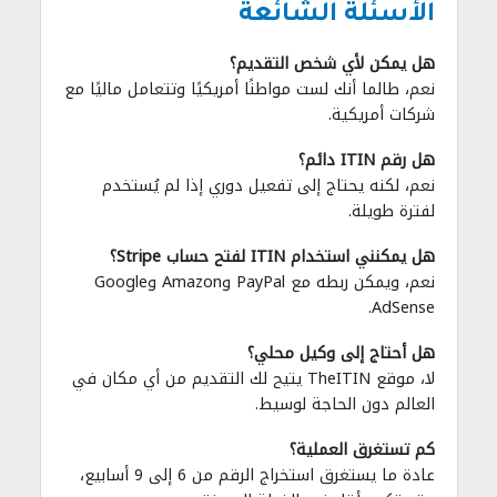
الأسئلة الشائعة
هل يمكن لأي شخص التقديم؟
نعم، طالما أنك لست مواطنًا أمريكيًا وتتعامل ماليًا مع
شركات أمريكية.
هل رقم ITIN دائم؟
نعم، لكنه يحتاج إلى تفعيل دوري إذا لم يُستخدم
لفترة طويلة.
هل يمكنني استخدام ITIN لفتح حساب Stripe؟
نعم، ويمكن ربطه مع PayPal وAmazon وGoogle
AdSense.
هل أحتاج إلى وكيل محلي؟
لا، موقع TheITIN يتيح لك التقديم من أي مكان في
العالم دون الحاجة لوسيط.
كم تستغرق العملية؟
عادة ما يستغرق استخراج الرقم من 6 إلى 9 أسابيع،