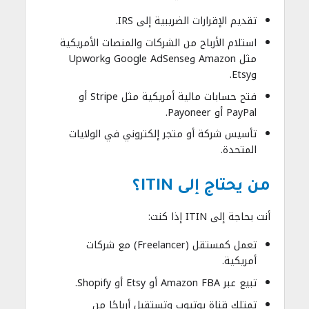
تقديم الإقرارات الضريبية إلى IRS.
استلام الأرباح من الشركات والمنصات الأمريكية
مثل Amazon وGoogle AdSense وUpwork
وEtsy.
فتح حسابات مالية أمريكية مثل Stripe أو
PayPal أو Payoneer.
تأسيس شركة أو متجر إلكتروني في الولايات
المتحدة.
من يحتاج إلى ITIN؟
أنت بحاجة إلى ITIN إذا كنت:
تعمل كمستقل (Freelancer) مع شركات
أمريكية.
تبيع عبر Amazon FBA أو Etsy أو Shopify.
تمتلك قناة يوتيوب وتستقبل أرباحًا من