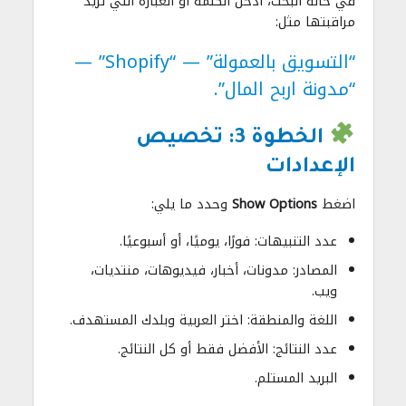
في خانة البحث، أدخل الكلمة أو العبارة التي تريد
مراقبتها مثل:
“التسويق بالعمولة” — “Shopify” —
“مدونة اربح المال”.
الخطوة 3: تخصيص
الإعدادات
اضغط
Show Options
وحدد ما يلي:
عدد التنبيهات: فورًا، يوميًا، أو أسبوعيًا.
المصادر: مدونات، أخبار، فيديوهات، منتديات،
ويب.
اللغة والمنطقة: اختر العربية وبلدك المستهدف.
عدد النتائج: الأفضل فقط أو كل النتائج.
البريد المستلم.