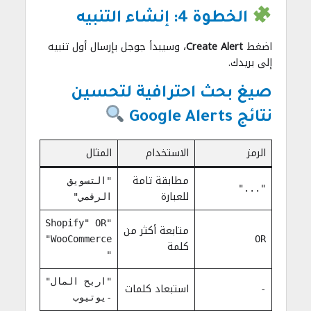
الخطوة 4: إنشاء التنبيه
اضغط
Create Alert
، وسيبدأ جوجل بإرسال أول تنبيه
إلى بريدك.
صيغ بحث احترافية لتحسين
نتائج Google Alerts
الرمز
الاستخدام
المثال
مطابقة تامة
"التسويق
"..."
للعبارة
الرقمي"
"Shopify" OR
متابعة أكثر من
"WooCommerce
OR
كلمة
"
"اربح المال"
استبعاد كلمات
-
-يوتيوب