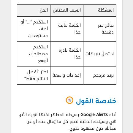
المشكلة
السبب المحتمل
الحل
استخدم “…” أو
نتائج غير
الكلمة عامة
أضف
دقيقة
جدًا
مستبعدات
استخدم
الكلمة نادرة
لا تصل تنبيهات
مصطلحات
جدًا
أوسع
اختر “أفضل
بريد مزدحم
إعدادات واسعة
النتائج فقط”
خلاصة القول
أداة
Google Alerts
بسيطة المظهر لكنها قوية الأثر.
هي وسيلتك الذكية لتتبع كل ما يُقال عنك أو عن
مجالك دون مجهود يدوي.