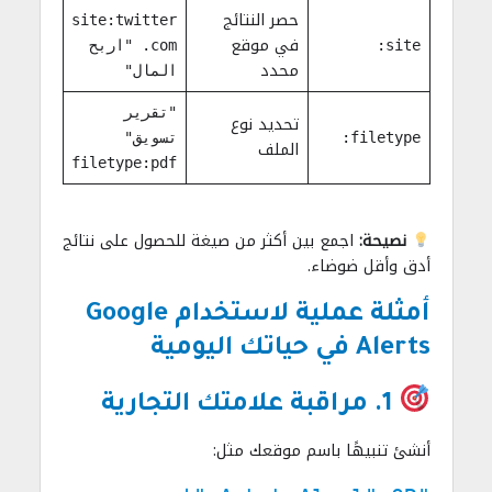
حصر النتائج
site:twitter
في موقع
site:
.com "اربح
محدد
المال"
"تقرير
تحديد نوع
filetype:
تسويق"
الملف
filetype:pdf
نصيحة:
اجمع بين أكثر من صيغة للحصول على نتائج
أدق وأقل ضوضاء.
أمثلة عملية لاستخدام Google
Alerts في حياتك اليومية
1. مراقبة علامتك التجارية
أنشئ تنبيهًا باسم موقعك مثل: