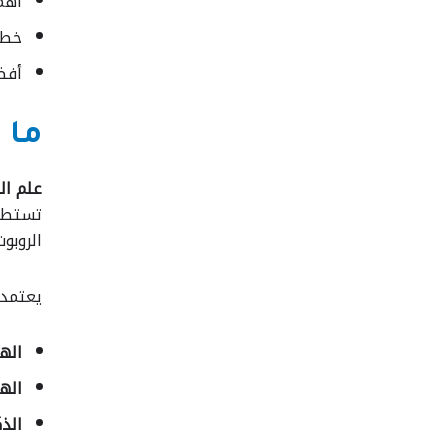
أهم 
خطوا
أفضل
ما 
علم الر
تستطيع
الروبوت
يعتمد 
الهن
الهن
الذك