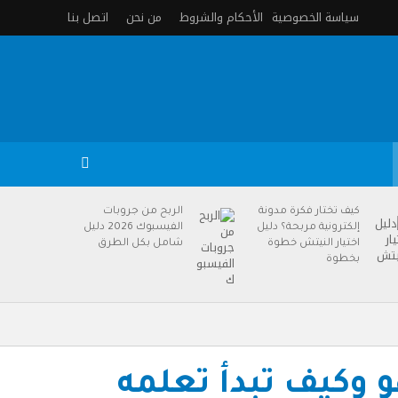
سياسة الخصوصية
الأحكام والشروط
من نحن
اتصل بنا
كيف تختار فكرة مدونة
الربح من جروبات
إلكترونية مربحة؟ دليل
الفيسبوك 2026 دليل
اختيار النيتش خطوة
شامل بكل الطرق
بخطوة
ات Robotics: ما هو وكيف تبدأ تعلمه