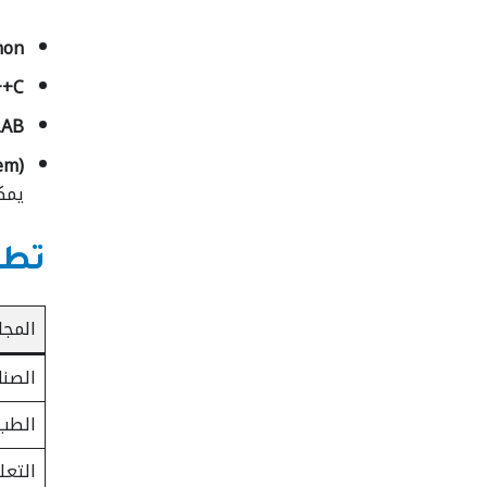
on:
C++:
AB:
m):
يمك
تطبيقات الـ
المجا
الصنا
الطب
التعل