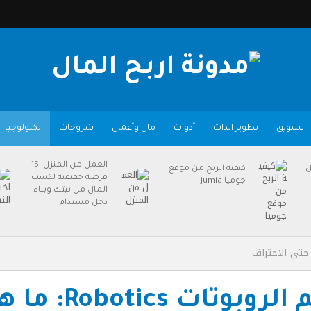
تسويق
تطوير الذات
أدوات
مال وأعمال
شروحات
تكنولوجيا
العمل من المنزل: 15
ل
كيفية الربح من موقع
فرصة حقيقية لكسب
جوميا jumia
المال من بيتك وبناء
دخل مستدام
علم الروبوت