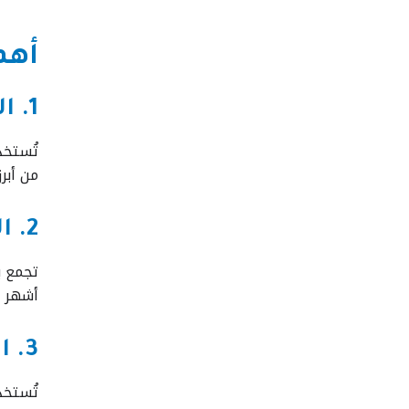
أهم
1. الروبوتات الصناعية
تُستخد
من أبر
2. الروبوتات الذكية
تجمع ب
أشهر م
3. الروبوتات الطبية
تُستخد