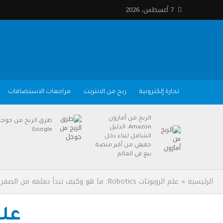
7 أغسطس، 2026
تجارة إلكترونية
ربح من الانترنت
مراجعات الاستضافات
الربح من أمازون
طرق الربح من جوج
Amazon: الدليل
Google
الشامل لبناء دخل
حقيقي من أكبر منصة
بيع في العالم
الرئيسية
»
علم الروبوتات Robotics: ما هو وكيف تبدأ تعلمه من الصفر حتى الاحتراف