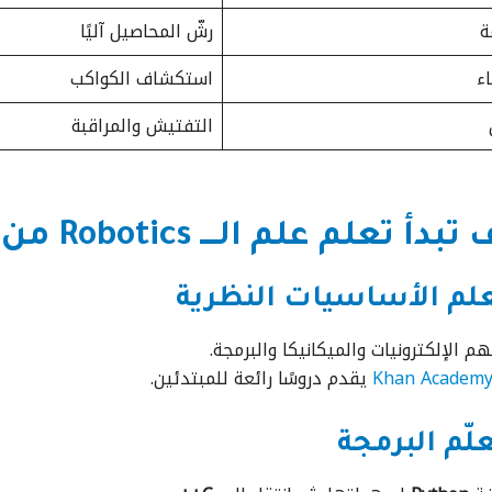
ة
رشّ المحاصيل آليًا
ء
استكشاف الكواكب
التفتيش والمراقبة
أ تعلم علم الــــ Robotics من الصفر؟ 🚀
هم الإلكترونيات والميكانيكا والبرمجة.
Khan Academ
يقدم دروسًا رائعة للمبتدئين.