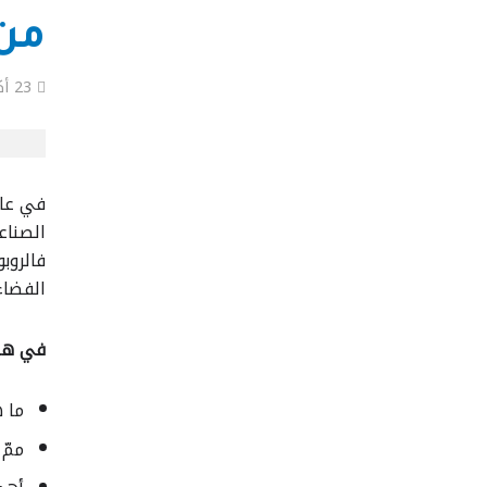
من 
23 أكتوبر، 2025
في عالم
الصناعي
فالروب
الفضاء
في هذا
ما ه
ممّ 