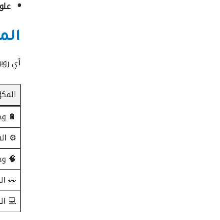
علو
الم
أي روب
المكو
🔋 وح
⚙️ ال
🧠 وح
👀 ا
💻 ال