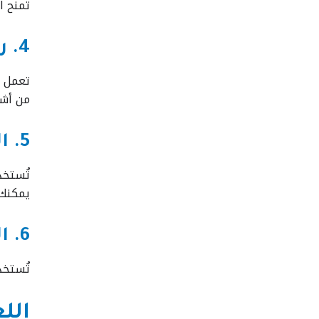
تمنح ا
4. روبوتات الخدمة والمساعدة
تعمل ف
من أش
5. الروبوتات الفضائية
تُستخد
يمكنك 
6. الــــ Robotics التعليمية
تُستخد
اللغ