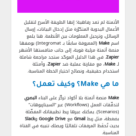
الأتمتة لم تعد رفاهية؛ إنها الطريقة الأسرع لتقليل
الأعمال اليدوية المتكرّرة مثل إدخال البيانات، إرسال
الرسائل، وترحيل المعلومات بين الأنظمة. هنا يلمع
اسم
Make
(المعروفة سابقًا بـ Integromat) بوصفها
منصة أتمتة مرئية قوية، إلى جانب منافستها الأشهر
Zapier
. في هذا الدليل الموحّد ستجد مراجعة شاملة
لـ
Make
، مع مقارنة عملية ضد
Zapier
، وأمثلة
استخدام حقيقية، ونصائح اختيار الخطة المناسبة.
ما هي Make؟ وكيف تعمل؟
Make
منصة أتمتة بلا أكواد تركّز على البناء
البصري
لتدفّقات العمل (Workflows) عبر “السيناريوهات”
(Scenarios). يمكنك عبرها ربط تطبيقاتك المفضّلة
بضغطة، مثل ربط
Gmail
مع
Google Drive
و
Slack
بحيث تُحفَظ المرفقات تلقائيًا ويصلك تنبيه في القناة
المناسبة.