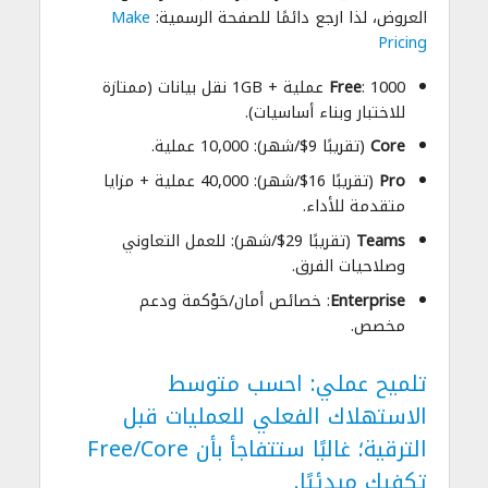
العروض، لذا ارجع دائمًا للصفحة الرسمية:
Make
Pricing
Free
: 1000 عملية + 1GB نقل بيانات (ممتازة
للاختبار وبناء أساسيات).
Core
(تقريبًا 9$/شهر): 10,000 عملية.
Pro
(تقريبًا 16$/شهر): 40,000 عملية + مزايا
متقدمة للأداء.
Teams
(تقريبًا 29$/شهر): للعمل التعاوني
وصلاحيات الفرق.
Enterprise
: خصائص أمان/حَوْكمة ودعم
مخصص.
تلميح عملي: احسب متوسط
الاستهلاك الفعلي للعمليات قبل
الترقية؛ غالبًا ستتفاجأ بأن Free/Core
تكفيك مبدئيًا.