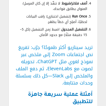
أضف فلاتر/شروط
: لا تنفّذ إلا إن كان المرسل/
العنوان يطابق قواعدك.
Run Once
(تشغيل اختباري): راقب البيانات
لحظيًا، أصلِح أي خطأ يظهر.
التشغيل المجدول
: اضبط زمن التشغيل (كل 5–
15 دقيقة مثلًا) مع حدود الأمان.
تريد سيناريو أكثر طموحًا؟ جرّب: تفريغ
نص اجتماعات Zoom إلى ملخص عبر
نموذج لغوي مثل
ChatGPT
، تحويله
لصوت مع
ElevenLabs
، ثم دفع الملف
والملخص إلى Slack—كل ذلك بسلسلة
وحدات متتابعة.
أمثلة عملية سريعة جاهزة
للتطبيق