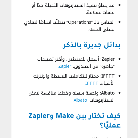
قد يبطؤ تنفيذ السيناريوهات الثقيلة جدًا أو
ملفات عملاقة.
القياس بالـ “Operations” يتطلّب انتباهًا لتفادي
تخطي الحصة.
بدائل جديرة بالذكر
Zapier
: أسهل للمبتدئين، وأكثر تطبيقات
“جاهزة” من الصندوق.
Zapier
IFTTT
: ممتاز للتكاملات البسيطة والإنترنت
الأشياء.
IFTTT
Albato
: واجهة سهلة وخطط منافسة لبعض
السيناريوهات.
Albato
كيف تختار بين Make وZapier
عمليًا؟