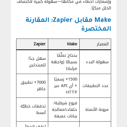
وإشعارات أخطاء في مكانها—سهولة كبيرة لاكتشاف
الخلل مبكرًا.
Make مقابل Zapier: المقارنة
المختصرة
المعيار
Make
Zapier
يحتاج تعلّمًا
سهل جدًا
سهولة البدء
بسيطًا (واجهة
للمبتدئين
مرئية)
1500+ رسميًا
7000+ تطبيق
عدد التطبيقات
+ أي API عبر
جاهز
HTTP
فروع شرطية/
تدفقات خطيّة
مرونة الأتمتة
حلقات/معالجة
أبسط
بيانات عميقة
يُظهر الخطأ