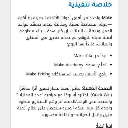
خلاصة تنفيذية
Make
واحدة من أقوى أدوات الأتمتة البصرية بلا أكواد
—مرنة، اقتصادية نسبيًا، ومثالية عندما تتعقّد قواعد
العمل وتدفقات البيانات. إن كان هدفك بناء منظومة
أتمتة قابلة للتوسّع مع تحكم دقيق في المنطق
والبيانات، فابدأ بها اليوم:
ابدأ من هنا: Make
تعلّم بسرعة: Make Academy
راجع الأسعار بحسب استهلاكك: Make Pricing
النصيحة الذهبية:
صمّم أبسط مسار يُحقق أثرًا مباشرًا
(Quick Win)، اختبره أسبوعًا مع مراقبة “عدد العمليات”
والنتيجة على الوقت/الدقة، ثم وسّع السيناريو بخطوة
واحدة كل مرة. بهذه الوتيرة ستحصل على نظام أتمتة
متين وقابل للصيانة—وبتكلفة محسوبة.
إقرأ أيضاً: