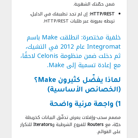
ضمن حصّتك الشهرية.
HTTP/REST
: إن لم تجد تطبيقك في الدليل،
تربطه بمرونة عبر طلبات HTTP/REST.
خلفية مختصرة: انطلقت Make باسم
Integromat عام 2012 في التشيك،
ثم دخلت ضمن منظومة
Celonis
لاحقًا،
مع إعادة تسمية إلى Make.
لماذا يفضّل كثيرون Make؟
(الخصائص الأساسية)
1) واجهة مرئية واضحة
مصمم سحب-وإفلات يعرض تدفّق البيانات كخريطة
حيّة، مع
Routers
للفروع الشرطية و
Iterators
للتكرار
على القوائم.