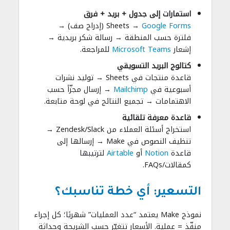
استمارات إلى جدول + بريد + فرق
Google Forms
→ Sheets (إدراج صف) →
فلترة حسب المنطقة → رسالة شكر بريدية →
إشعار
Microsoft Teams
للمراجعة.
كتالوج البريد التسويقي
قاعدة منتجات في Sheets → توليد نشرات
أسبوعية في
Mailchimp
→ إرسال مجزّأ حسب
الاهتمامات → تجميع النتائج في لوحة متابعة.
قاعدة معرفة تلقائية
استخراج أسئلة العملاء من Zendesk/Slack →
تنظيف النصوص في Make → إرسالها إلى
قاعدة
Notion
أو
Airtable
لترتيبها
كمقالات/FAQs.
التسعير: أي خطة تناسبك؟
نموذج Make يعتمد “عدد العمليات” شهريًا؛ كل إجراء
منفّذ = عملية. الأسعار تتغيّر حسب الشريحة وحداثة