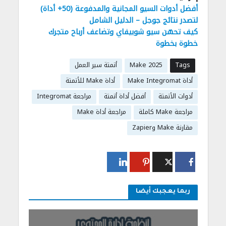
أفضل أدوات السيو المجانية والمدفوعة (50+ أداة)
لتصدر نتائج جوجل – الدليل الشامل
كيف تحسّن سيو شوبيفاي وتضاعف أرباح متجرك
خطوة بخطوة
Tags
Make 2025
أتمتة سير العمل
أداة Make Integromat
أداة Make للأتمتة
أدوات الأتمتة
أفضل أداة أتمتة
مراجعة Integromat
مراجعة Make كاملة
مراجعة أداة Make
مقارنة Make وZapier
ربما يعجبك أيضا