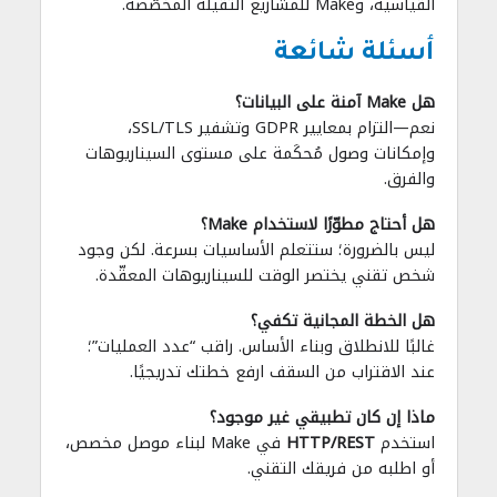
القياسية، وMake للمشاريع الثقيلة المخصّصة.
أسئلة شائعة
هل Make آمنة على البيانات؟
نعم—التزام بمعايير GDPR وتشفير SSL/TLS،
وإمكانات وصول مُحكَمة على مستوى السيناريوهات
والفرق.
هل أحتاج مطوّرًا لاستخدام Make؟
ليس بالضرورة؛ ستتعلم الأساسيات بسرعة. لكن وجود
شخص تقني يختصر الوقت للسيناريوهات المعقّدة.
هل الخطة المجانية تكفي؟
غالبًا للانطلاق وبناء الأساس. راقب “عدد العمليات”؛
عند الاقتراب من السقف ارفع خطتك تدريجيًا.
ماذا إن كان تطبيقي غير موجود؟
استخدم
HTTP/REST
في Make لبناء موصل مخصص،
أو اطلبه من فريقك التقني.