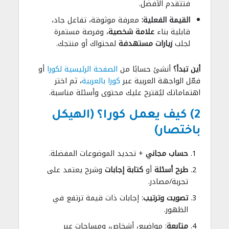
فتتقدم الأفضل.
القيمة الفعلية:
معرفة موثوقة، تفاعل جاد،
قابلية بناء
علامة شخصية
، وفرصة مستمرة
لجلب
زيارات مستهدفة
لمحتواك أو منتجك.
أين تبدأ؟
أنشئ حسابًا من
الصفحة الرئيسية لكورا
أو
فعّل الواجهة العربية عبر
كورا بالعربية
، ثم اختر
اهتماماتك ليُقترح عليك محتوى وأسئلة مناسبة.
2) كيف يعمل كورا؟ (الهيكل
باختصار)
حساب مجاني
+ تحديد الموضوعات المفضلة.
طرح أسئلة
أو
كتابة إجابات
وشرح يعتمد على
تجربة/مصادر.
تصويت وترتيب
: إجابات ذات قيمة ترتفع في
الظهور.
متابعة
: مواضيع، أشخاص، ومساحات عبر