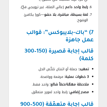
رابط واحد داعم
(عالي الصلة، غير ترويجي فجّ).
لغة بسيطة، مباشرة، بلا حشو
—كورا يكافئ
الوضوح.
7) “باك-بلايبوكس”: قوالب
عمل جاهزة
قالب إجابة قصيرة (150–300
كلمة)
تمهيد:
جملة أو اثنتان تلخّص الحل.
3 خطوات عملية:
مرقمة وواضحة.
ملاحظة مهمّة/خطأ شائع:
واحد فقط.
مصدر إضافي:
رابط واحد لموردٍ متعمّق.
قالب إجابة متعمّقة (500–900