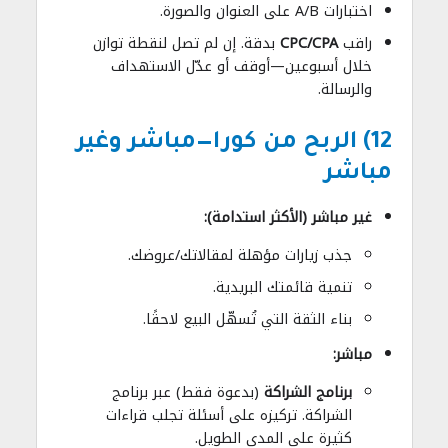
اختبارات A/B على العنوان والصورة.
راقب
CPC/CPA
بدقة. إن لم تصل لنقطة توازن
خلال أسبوعين—أوقف أو عدّل الاستهداف
والرسالة.
12) الربح من كورا—مباشر وغير
مباشر
غير مباشر (الأكثر استدامة):
جذب زيارات مؤهلة لمقالاتك/عروضك.
تنمية قائمتك البريدية.
بناء الثقة التي تُسهّل البيع لاحقًا.
مباشر:
برنامج الشراكة
(بدعوة فقط) عبر برنامج
الشراكة. تركيزه على أسئلة تجلب قراءات
كثيرة على المدى الطويل.