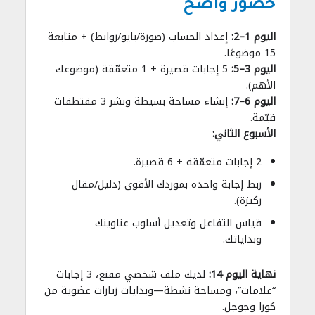
حضور واضح
اليوم 1–2:
إعداد الحساب (صورة/بايو/روابط) + متابعة
15 موضوعًا.
اليوم 3–5:
5 إجابات قصيرة + 1 متعمّقة (موضوعك
الأهم).
اليوم 6–7:
إنشاء مساحة بسيطة ونشر 3 مقتطفات
قيّمة.
الأسبوع الثاني:
2 إجابات متعمّقة + 6 قصيرة.
ربط إجابة واحدة بموردك الأقوى (دليل/مقال
ركيزة).
قياس التفاعل وتعديل أسلوب عناوينك
وبداياتك.
نهاية اليوم 14:
لديك ملف شخصي مقنع، 3 إجابات
“علامات”، ومساحة نشطة—وبدايات زيارات عضوية من
كورا وجوجل.