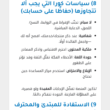
8) سياسات كورا التي يجب ألا
تتجاوزها (حفاظًا على حسابك)
لا سبام
: تجنّب الإفراط في الروابط، النسخ/
اللصق، الدعاية المباشرة.
شفافية
: عند ذكر منتجك/خدمتك، افصح أنه لك
—واجعل الفائدة أولًا.
ملكية المحتوى
: احترم الاقتباس واذكر المصادر.
جودة اللغة
: الأخطاء الفجّة تقلّل الثقة وقد تؤثر
على الظهور.
الإبلاغ والاعتراض
: استخدم مركز المساعدة حين
تحتاج.
تذكير:
المنصة تفضّل الإجابات
المفيدة
ولو قصيرة،
على المطوّلة الفارغة. الجودة تتقدّم دائمًا.
9) الاستفادة للمبتدئ والمحترف