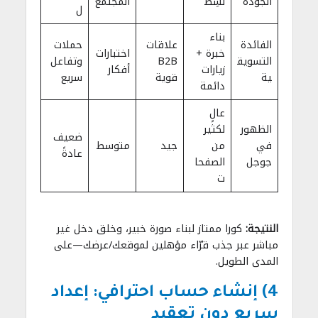
الجودة
نشِط
المجتمع
ل
بناء
الفائدة
علاقات
حملات
خبرة +
اختبارات
التسويق
B2B
وتفاعل
زيارات
أفكار
ية
قوية
سريع
دائمة
عالٍ
الظهور
لكثير
ضعيف
في
من
جيد
متوسط
عادةً
جوجل
الصفحا
ت
النتيجة:
كورا ممتاز لبناء صورة خبير، وخلق دخل غير
مباشر عبر جذب قرّاء مؤهلين لموقعك/عرضك—على
المدى الطويل.
4) إنشاء حساب احترافي: إعداد
سريع دون تعقيد