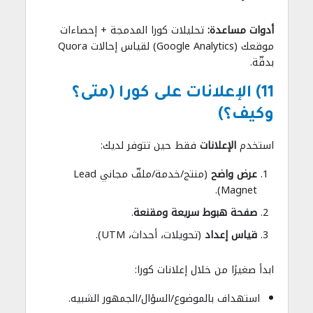
أدوات مساعدة:
تحليلات كورا المدمجة + إحصاءات
موقعك (Google Analytics) لقياس إحالات Quora
بدقّة.
11) الإعلانات على كورا (متى؟
وكيف؟)
استخدم
الإعلانات
فقط حين تتوفر لديك:
عرض واضح
(منتج/خدمة/ملفّ مجاني Lead
Magnet).
صفحة هبوط سريعة ومقنعة
.
قياس إعداد
(تحويلات، أحداث، UTM).
ابدأ صغيرًا من خلال إعلانات كورا:
استهداف بالموضوع/السؤال/الجمهور الشبيه.