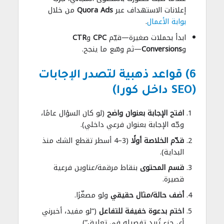
إعلانات الاستهداف عبر
Quora Ads
من خلال
بوابة الأعمال
.
ابدأ بحملات صغيرة—قيّم
CPC
و
CTR
و
Conversions
—ثم وسّع ما ينجح.
6) قواعد ذهبية لتصدر الإجابات
(SEO داخل كورا)
افتح الإجابة بعنوان واضح
(لو كان السؤال عامًا،
وجّه الإجابة بعنوان فرعي داخلي).
قدّم الخلاصة أولًا
(3–4 أسطر تقطع الشك منذ
البداية).
قسم المحتوى
بنقاط مرقمة/عناوين فرعية
قصيرة.
أضف حالة/مثال حقيقي
ولو مصغّرًا.
اختم بدعوة خفيفة للتفاعل
(“لو مفيد، أخبرني
أي جزء تُريد تفصيله في تعليق”).