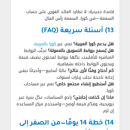
قاعدة حديدية:
لا تطارد العائد الفوري على حساب
السمعة—في كورا، السمعة رأس المال.
13) أسئلة سريعة (FAQ)
هل يدعم كورا العربية؟
نعم، عبر
كورا بالعربية
.
هل يُسمح بروابط التسويق بالعمولة؟
تجنّب الروابط
المباشرة للأفلييت. بدّلها بروابط لمحتوى يضيف قيمة
ويحتوي الروابط داخله بشفافية.
كم أحتاج وقتًا لأرى نتائج؟
غالبًا أسابيع—وأحيانًا تبقى
إجابة ناجحة تجلب زيارات لسنوات.
هل أستطيع إنشاء مجتمع خاص؟
نعم عبر مساحات
كورا.
ماذا إن حُذفت إجابتي؟
راجع السياسات، عدّل بنبرة غير
ترويجية، وقدّم قيمة أوضح—واستخدم مركز المساعدة
إن لزم.
14) خطة 14 يومًا—من الصفر إلى