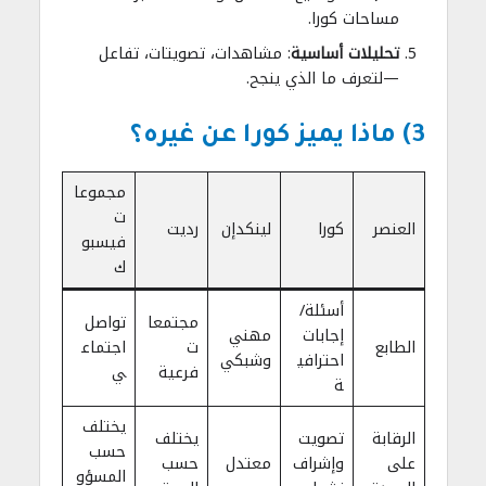
مساحات كورا.
تحليلات أساسية
: مشاهدات، تصويتات، تفاعل
—لتعرف ما الذي ينجح.
3) ماذا يميز كورا عن غيره؟
مجموعا
ت
العنصر
كورا
لينكدإن
رديت
فيسبو
ك
أسئلة/
مجتمعا
تواصل
إجابات
مهني
الطابع
ت
اجتماع
احترافي
وشبكي
فرعية
ي
ة
يختلف
الرقابة
تصويت
يختلف
حسب
على
وإشراف
معتدل
حسب
المسؤو