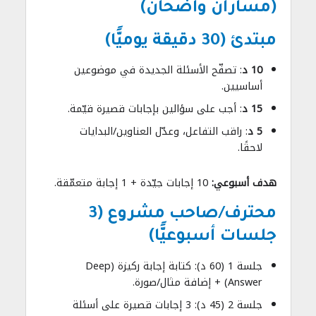
(مساران واضحان)
مبتدئ (30 دقيقة يوميًّا)
10 د
: تصفّح الأسئلة الجديدة في موضوعين
أساسيين.
15 د
: أجب على سؤالين بإجابات قصيرة قيّمة.
5 د
: راقب التفاعل، وعدّل العناوين/البدايات
لاحقًا.
هدف أسبوعي:
10 إجابات جيّدة + 1 إجابة متعمّقة.
محترف/صاحب مشروع (3
جلسات أسبوعيًّا)
جلسة 1 (60 د): كتابة إجابة ركيزة (Deep
Answer) + إضافة مثال/صورة.
جلسة 2 (45 د): 3 إجابات قصيرة على أسئلة