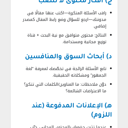
ج) أفكار محتوى لا تنضب
راقب الأسئلة المتكررة—اكتب عنها مقالًا في
مدونتك—ارجع للسؤال وضع رابط المقال كمصدر
إضافي.
النتائج: محتوى متوافق مع نية البحث + قناة
توزيع مجانية ومستدامة.
د) أبحاث السوق والمنافسين
تابع الأسئلة الرائجة في تخصّصك لمعرفة “لغة
الجمهور” ومشكلاته الحقيقية.
دوّن ملاحظات: ما العناوين/الكلمات التي تتكرر؟
ما الاعتراضات الشائعة؟
هـ) الإعلانات المدفوعة (عند
اللزوم)
عندما تثبت حضورك بالمحتوى المجاني، جرّب