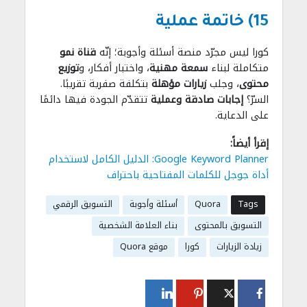
15) خاتمة عملية
كورا ليس مجرّد منصة أسئلة وأجوبة؛ إنّه
قناة نمو
متكاملة لبناء
سمعة مهنية
، واختبار أفكار، و
توزيع
محتوى
، وجلب
زيارات مؤهلة
بتكلفة صفرية تقريبًا.
السرّ؟
إجابات صادقة وعملية
تتقدّم الجودة فيها دائمًا
على الدعاية.
إقرأ أيضاً:
Google Keyword Planner: الدليل الكامل لاستخدام
أداة جوجل للكلمات المفتاحية باحتراف
Tags
Quora
أسئلة وأجوبة
التسويق الرقمي
التسويق بالمحتوى
بناء العلامة الشخصية
زيادة الزيارات
كورا
موقع Quora