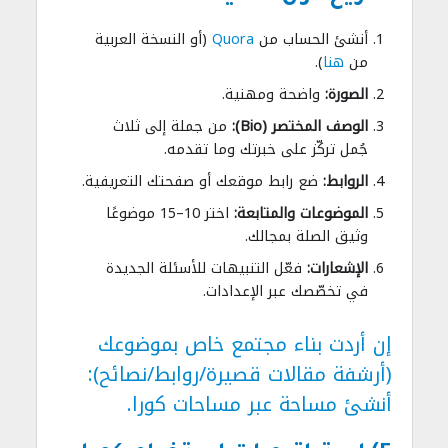
أنشئ الحساب من
Quora
(أو النسخة العربية
من
هنا
).
الصورة:
واضحة ومهنية.
الوصف المختصر (Bio):
من جملة إلى ثلاث
جُمل تركّز على خبرتك وما تقدمه.
الروابط:
ضع رابط موقعك أو صفحتك التعريفية.
الموضوعات والمتابعة:
اختر 10–15 موضوعًا
وثيق الصلة بمجالك.
الإشعارات:
فعّل التنبيهات للأسئلة الجديدة
في تخصّصك عبر الإعدادات.
إن أردت بناء مجتمع خاص بموضوعك
(أرشفة مقالات قصيرة/روابط/نصائح):
أنشئ مساحة عبر
مساحات كورا
.