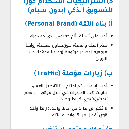
5) استراتيجيات استخدام كورا
للتسويق الذكي (بدون سبام)
أ) بناء الثقة (Personal Brand)
أجب على أسئلة “ألم حقيقي” لدى جمهورك.
قدّم أمثلة واقعية، صور/جداول بسيطة، روابط
مرجعية
لمصادر موثوقة (ومنها موقعك عند
اللزوم).
ب) زيارات مؤهلة (Traffic)
أجب بإسهاب، ثم اختتم بـ “
للتفصيل العملي
تناولتُ هذه الخطوات في دليلٍ موسّع” ←
اسم
المقال/المورد
كرابط وحيد.
لا تُكثر الروابط داخل إجابة واحدة؛
رابط واحد
قوي
أفضل من 5 روابط مشتتة.